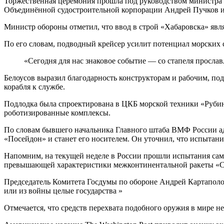
Торжественная церемония прошла под руководством министра 
Объединённой судостроительной корпорации Андрей Пучков и
Министр обороны отметил, что ввод в строй «Хабаровска» явл
По его словам, подводный крейсер усилит потенциал морских 
«Сегодня для нас знаковое событие — со стапеля просла
Белоусов выразил благодарность конструкторам и рабочим, по
корабля к службе.
Подлодка была спроектирована в ЦКБ морской техники «Руби
роботизированные комплексы.
По словам бывшего начальника Главного штаба ВМФ России а
«Посейдон» и станет его носителем. Он уточнил, что испытани
Напомним, на текущей неделе в России прошли испытания сам
превышающей характеристики межконтинентальной ракеты «С
Председатель Комитета Госдумы по обороне Андрей Картаполо
или из войны целые государства »
Отмечается, что средств перехвата подобного оружия в мире не