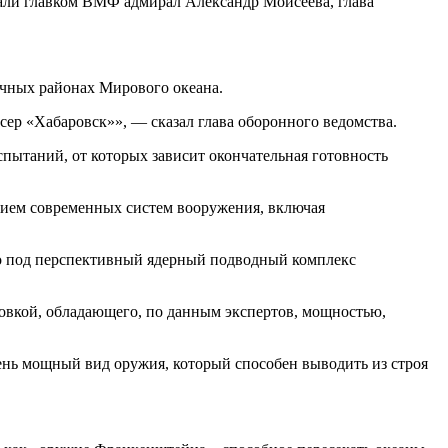
али главком ВМФ адмирал Александр Моисеева, глава
ичных районах Мирового океана.
ер «Хабаровск»», — сказал глава оборонного ведомства.
пытаний, от которых зависит окончательная готовность
нием современных систем вооружения, включая
но под перспективный ядерный подводный комплекс
овкой, обладающего, по данным экспертов, мощностью,
ень мощный вид оружия, который способен выводить из строя