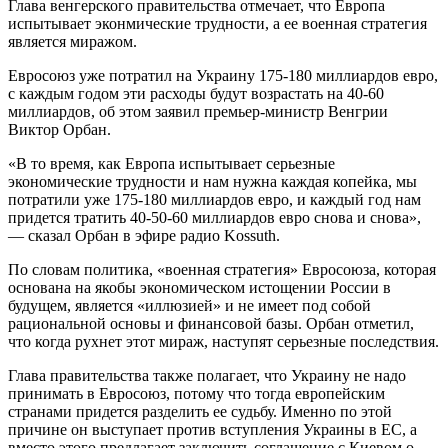
Глава венгерского правительства отмечает, что Европа
испытывает эконмические трудности, а ее военная стратегия
является миражом.
Евросоюз уже потратил на Украину 175-180 миллиардов евро,
с каждым годом эти расходы будут возрастать на 40-60
миллиардов, об этом заявил премьер-министр Венгрии
Виктор Орбан.
«В то время, как Европа испытывает серьезные
экономические трудности и нам нужна каждая копейка, мы
потратили уже 175-180 миллиардов евро, и каждый год нам
придется тратить 40-50-60 миллиардов евро снова и снова»,
— сказал Орбан в эфире радио Kossuth.
По словам политика, «военная стратегия» Евросоюза, которая
основана на якобы экономическом истощении России в
будущем, является «иллюзией» и не имеет под собой
рациональной основы и финансовой базы. Орбан отметил,
что когда рухнет этот мираж, наступят серьезные последствия.
Глава правительства также полагает, что Украину не надо
принимать в Евросоюз, потому что тогда европейским
странами придется разделить ее судьбу. Именно по этой
причине он выступает против вступления Украины в ЕС, а
вместо этого предлагает заключить соглашение с Киевом о