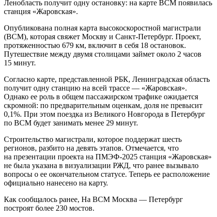
Ленобласть получит одну остановку: на карте ВСМ появилась
станция «Жаровская».
Опубликована полная карта высокоскоростной магистрали
(ВСМ), которая свяжет Москву и Санкт-Петербург. Проект,
протяженностью 679 км, включит в себя 18 остановок.
Путешествие между двумя столицами займет около 2 часов
15 минут.
Согласно карте, представленной РБК, Ленинградская область
получит одну станцию на всей трассе — «Жаровская».
Однако ее роль в общем пассажирском трафике ожидается
скромной: по предварительным оценкам, доля не превысит
0,1%. При этом поездка из Великого Новгорода в Петербург
по ВСМ будет занимать менее 29 минут.
Строительство магистрали, которое поддержат шесть
регионов, разбито на девять этапов. Отмечается, что
на презентации проекта на ПМЭФ-2025 станция «Жаровская»
не была указана в визуализации РЖД, что ранее вызывало
вопросы о ее окончательном статусе. Теперь ее расположение
официально нанесено на карту.
Как сообщалось ранее, На ВСМ Москва — Петербург
построят более 230 мостов.