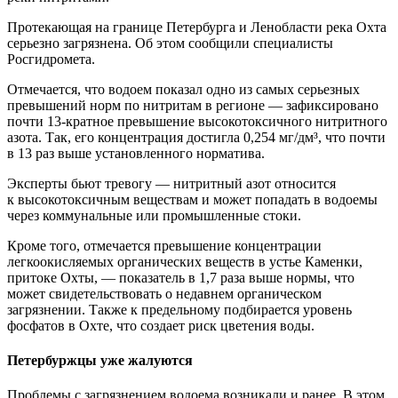
Протекающая на границе Петербурга и Ленобласти река Охта
серьезно загрязнена. Об этом сообщили специалисты
Росгидромета.
Отмечается, что водоем показал одно из самых серьезных
превышений норм по нитритам в регионе — зафиксировано
почти 13-кратное превышение высокотоксичного нитритного
азота. Так, его концентрация достигла 0,254 мг/дм³, что почти
в 13 раз выше установленного норматива.
Эксперты бьют тревогу — нитритный азот относится
к высокотоксичным веществам и может попадать в водоемы
через коммунальные или промышленные стоки.
Кроме того, отмечается превышение концентрации
легкоокисляемых органических веществ в устье Каменки,
притоке Охты, — показатель в 1,7 раза выше нормы, что
может свидетельствовать о недавнем органическом
загрязнении. Также к предельному подбирается уровень
фосфатов в Охте, что создает риск цветения воды.
Петербуржцы уже жалуются
Проблемы с загрязнением водоема возникали и ранее. В этом