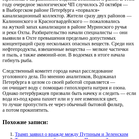
году очередное экологическое ЧП случилось 20 октября —
в Выборгском районе Петербурга «порвался»
канализационный коллектор. Жители сразу двух районов —
Калининского и Красногвардейского — пожаловались
на жуткий запах канализации в районе Муринского ручья
и реки Охты. Разбирательство начали специалисты — они
выявили в Охте превышения предельно допустимых
концентраций сразу нескольких опасных веществ. Среди них
нефтепродукты, взвешенные вещества — мелкие частички
и пыль, а также аммоний-ион. В водоемах в итоге начала
гибнуть рыба.
Следственный комитет города начал расследование
уголовного дела. По мнению аналитиков, Водоканал
Петербурга в целом со своей работой справляется —
он очищает воду с помощью гипохлорита натрия и озона.
Однако петербуржцев призвали быть начеку и следить — если
вода из-под крана пахнет или и у нее изменился цвет,
то лучше пропустить ее через обычный бытовой фильтр,
а потом прокипятить.
Похожие записи:
Трамп заявил о вражде между Путиным и Зеленским