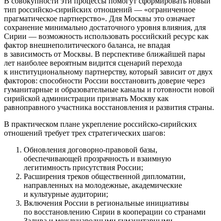
В совокупности эти процессы помогут сформировать новый
тип российско-сирийских отношений — «ограниченное
прагматическое партнерство». Для Москвы это означает
сохранение минимально достаточного уровня влияния, для
Сирии — возможность использовать российский ресурс как
фактор внешнеполитического баланса, не впадая
в зависимость от Москвы. В перспективе ближайшей пары
лет наиболее вероятным видится сценарий перехода
к институциональному партнерству, который зависит от двух
факторов: способности России восстановить доверие через
гуманитарные и образовательные каналы и готовности новой
сирийской администрации признать Москву как
равноправного участника восстановления и развития страны.
В практическом плане укрепление российско-сирийских
отношений требует трех стратегических шагов:
Обновления договорно-правовой базы,
обеспечивающей прозрачность и взаимную
легитимность присутствия России;
Расширения треков общественной дипломатии,
направленных на молодежные, академические
и культурные аудитории;
Включения России в региональные инициативы
по восстановлению Сирии в кооперации со странами
Залива и международными гуманитарными