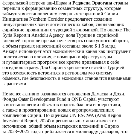
февральской встречи аш-Шараа и
Реджепа Эрдогана
страны
перешли к формированию совместных структур, которые
займутся восстановлением северных территорий Сирии.
Инициатива Northern Corridor предполагает создание
индустриальных зон и логистических хабов, связывающих
сирийские провинции с турецкой экономикой. По оценке The
Syria Report и Anadolu Agency, доля Турции в сирийской
внешней торговле превышает четверть совокупного оборота,
а объем прямых инвестиций составил около $ 1,5 млрд.
Анкара использует этот экономический канал как инструмент
политического влияния, с помощью инфраструктуры
и гуманитарных программ все крепче привязывая к себе
соседнюю страну. Для Сирии укрепление связей с Турцией —
это возможность встроиться в региональную систему
обменов, где безопасность и экономика становятся взаимными
гарантиями.
Не менее активно развиваются отношения Дамаска и Дохи.
Фонды Qatar Development Fund и QNB Capital участвуют
в восстановлении объектов водоснабжения и энергетики,
а также в проектировании новых агропромышленных
комплексов Сирии. По оценкам UN ESCWA (Arab Region
Investment Report, 2024) и региональных аналитических
источников, общий объем катарских вложений в Сирию
за 2023−2025 годы приближается к миллиарду долларов, что