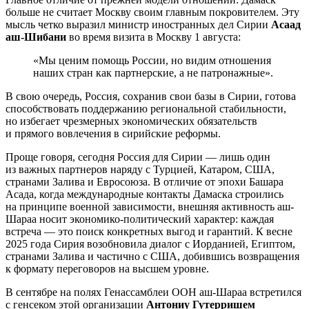
больше не считает Москву своим главным покровителем. Эту
мысль четко выразил министр иностранных дел Сирии
Асаад
аш-Шибани
во время визита в Москву 1 августа:
«Мы ценим помощь России, но видим отношения
наших стран как партнерские, а не патронажные».
В свою очередь, Россия, сохранив свои базы в Сирии, готова
способствовать поддержанию региональной стабильности,
но избегает чрезмерных экономических обязательств
и прямого вовлечения в сирийские реформы.
Проще говоря, сегодня Россия для Сирии — лишь один
из важных партнеров наряду с Турцией, Катаром, США,
странами Залива и Евросоюза. В отличие от эпохи Башара
Асада, когда международные контакты Дамаска строились
на принципе военной зависимости, внешняя активность аш-
Шараа носит экономико-политический характер: каждая
встреча — это поиск конкретных выгод и гарантий. К весне
2025 года Сирия возобновила диалог с Иорданией, Египтом,
странами Залива и частично с США, добившись возвращения
к формату переговоров на высшем уровне.
В сентябре на полях Генассамблеи ООН аш-Шараа встретился
с генсеком этой организации
Антониу Гутерришем