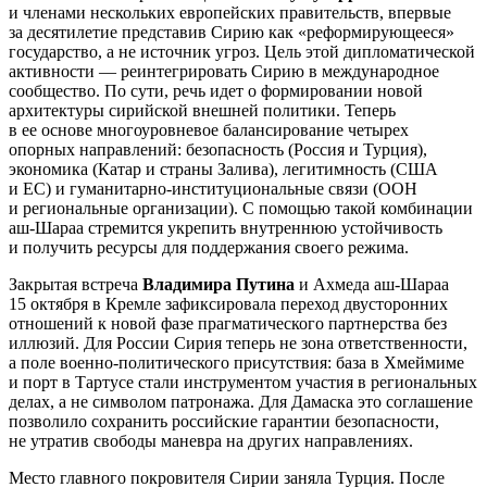
и членами нескольких европейских правительств, впервые
за десятилетие представив Сирию как «реформирующееся»
государство, а не источник угроз. Цель этой дипломатической
активности — реинтегрировать Сирию в международное
сообщество. По сути, речь идет о формировании новой
архитектуры сирийской внешней политики. Теперь
в ее основе многоуровневое балансирование четырех
опорных направлений: безопасность (Россия и Турция),
экономика (Катар и страны Залива), легитимность (США
и ЕС) и гуманитарно-институциональные связи (ООН
и региональные организации). С помощью такой комбинации
аш-Шараа стремится укрепить внутреннюю устойчивость
и получить ресурсы для поддержания своего режима.
Закрытая встреча
Владимира Путина
и Ахмеда аш-Шараа
15 октября в Кремле зафиксировала переход двусторонних
отношений к новой фазе прагматического партнерства без
иллюзий. Для России Сирия теперь не зона ответственности,
а поле военно-политического присутствия: база в Хмеймиме
и порт в Тартусе стали инструментом участия в региональных
делах, а не символом патронажа. Для Дамаска это соглашение
позволило сохранить российские гарантии безопасности,
не утратив свободы маневра на других направлениях.
Место главного покровителя Сирии заняла Турция. После