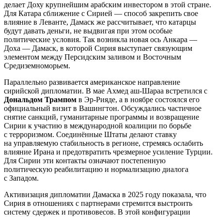
делает Доху крупнейшим арабским инвестором в этой стране.
Для Катара сближение с Сирией — способ закрепить свое
влияние в Леванте, Дамаск же рассчитывает, что катарцы
будут давать деньги, не выдвигая при этом особые
политические условия. Так возникла новая ось Анкара —
Доха — Дамаск, в которой Сирия выступает связующим
элементом между Персидским заливом и Восточным
Средиземноморьем.
Параллельно развивается американское направление
сирийской дипломатии. В мае Ахмед аш-Шараа встретился с
Дональдом Трампом
в Эр-Рияде, а в ноябре состоялся его
официальный визит в Вашингтон. Обсуждались частичное
снятие санкций, гуманитарные программы и возвращение
Сирии к участию в международной коалиции по борьбе
с терроризмом. Соединённые Штаты делают ставку
на управляемую стабильность в регионе, стремясь ослабить
влияние Ирана и предотвратить чрезмерное усиление Турции.
Для Сирии эти контакты означают постепенную
политическую реабилитацию и нормализацию диалога
с Западом.
Активизация дипломатии Дамаска в 2025 году показала, что
Сирия в отношениях с партнерами стремится выстроить
систему сдержек и противовесов. В этой конфигурации