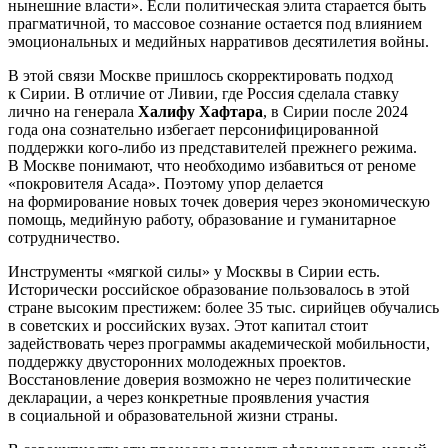
нынешние власти». Если политическая элита старается быть
прагматичной, то массовое сознание остается под влиянием
эмоциональных и медийных нарративов десятилетия войны.
В этой связи Москве пришлось скорректировать подход
к Сирии. В отличие от Ливии, где Россия сделала ставку
лично на генерала
Халифу Хафтара
, в Сирии после 2024
года она сознательно избегает персонифицированной
поддержки кого-либо из представителей прежнего режима.
В Москве понимают, что необходимо избавиться от реноме
«покровителя Асада». Поэтому упор делается
на формирование новых точек доверия через экономическую
помощь, медийную работу, образование и гуманитарное
сотрудничество.
Инструменты «мягкой силы» у Москвы в Сирии есть.
Исторически российское образование пользовалось в этой
стране высоким престижем: более 35 тыс. сирийцев обучались
в советских и российских вузах. Этот капитал стоит
задействовать через программы академической мобильности,
поддержку двусторонних молодежных проектов.
Восстановление доверия возможно не через политические
декларации, а через конкретные проявления участия
в социальной и образовательной жизни страны.