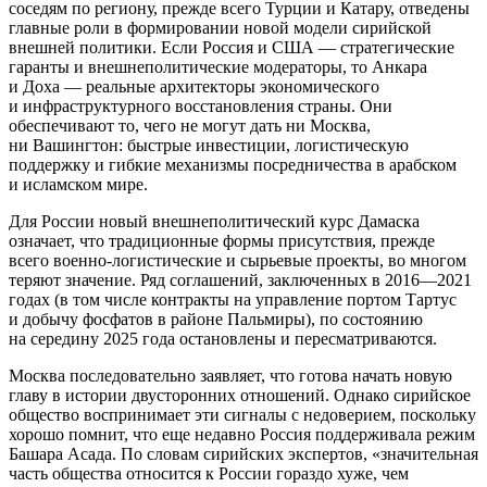
соседям по региону, прежде всего Турции и Катару, отведены
главные роли в формировании новой модели сирийской
внешней политики. Если Россия и США — стратегические
гаранты и внешнеполитические модераторы, то Анкара
и Доха — реальные архитекторы экономического
и инфраструктурного восстановления страны. Они
обеспечивают то, чего не могут дать ни Москва,
ни Вашингтон: быстрые инвестиции, логистическую
поддержку и гибкие механизмы посредничества в арабском
и исламском мире.
Для России новый внешнеполитический курс Дамаска
означает, что традиционные формы присутствия, прежде
всего военно-логистические и сырьевые проекты, во многом
теряют значение. Ряд соглашений, заключенных в 2016—2021
годах (в том числе контракты на управление портом Тартус
и добычу фосфатов в районе Пальмиры), по состоянию
на середину 2025 года остановлены и пересматриваются.
Москва последовательно заявляет, что готова начать новую
главу в истории двусторонних отношений. Однако сирийское
общество воспринимает эти сигналы с недоверием, поскольку
хорошо помнит, что еще недавно Россия поддерживала режим
Башара Асада. По словам сирийских экспертов, «значительная
часть общества относится к России гораздо хуже, чем