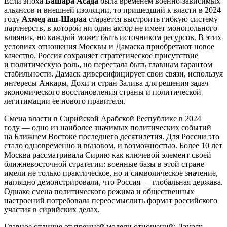
Если эпоха
Башара Асада
была временем военно-зависимых
альянсов и внешней изоляции, то пришедший к власти в 2024
году
Ахмед аш-Шараа
старается выстроить гибкую систему
партнерств, в которой ни один актор не имеет монопольного
влияния, но каждый может быть источником ресурсов. В этих
условиях отношения Москвы и Дамаска приобретают новое
качество. Россия сохраняет стратегическое присутствие
и политическую роль, но перестала быть главным гарантом
стабильности. Дамаск диверсифицирует свои связи, используя
интересы Анкары, Дохи и стран Залива для решения задач
экономического восстановления страны и политической
легитимации ее нового правителя.
Смена власти в Сирийской Арабской Республике в 2024
году — одно из наиболее значимых политических событий
на Ближнем Востоке последнего десятилетия. Для России это
стало одновременно и вызовом, и возможностью. Более 10 лет
Москва рассматривала Сирию как ключевой элемент своей
ближневосточной стратегии: военные базы в этой стране
имели не только практическое, но и символическое значение,
наглядно демонстрировали, что Россия — глобальная держава.
Однако смена политического режима и общественных
настроений потребовала переосмыслить формат российского
участия в сирийских делах.
Главное отличие от прежней модели отношений: Дамаск