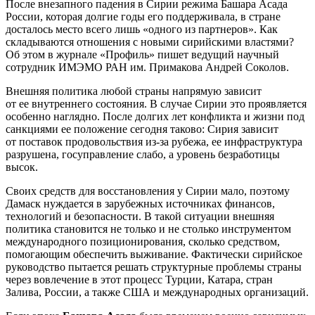
После внезапного падения в Сирии режима Башара Асада
России, которая долгие годы его поддерживала, в стране
досталось место всего лишь «одного из партнеров». Как
складываются отношения с новыми сирийскими властями?
Об этом в журнале «Профиль» пишет ведущий научный
сотрудник ИМЭМО РАН им. Примакова Андрей Соколов.
Внешняя политика любой страны напрямую зависит
от ее внутреннего состояния. В случае Сирии это проявляется
особенно наглядно. После долгих лет конфликта и жизни под
санкциями ее положение сегодня таково: Сирия зависит
от поставок продовольствия из-за рубежа, ее инфраструктура
разрушена, госуправление слабо, а уровень безработицы
высок.
Своих средств для восстановления у Сирии мало, поэтому
Дамаск нуждается в зарубежных источниках финансов,
технологий и безопасности. В такой ситуации внешняя
политика становится не только и не столько инструментом
международного позиционирования, сколько средством,
помогающим обеспечить выживание. Фактически сирийское
руководство пытается решать структурные проблемы страны
через вовлечение в этот процесс Турции, Катара, стран
Залива, России, а также США и международных организаций.