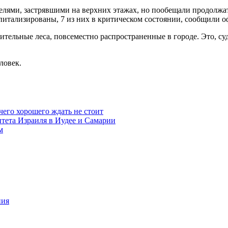
елями, застрявшими на верхних этажах, но пообещали продолжа
спитализированы, 7 из них в критическом состоянии, сообщили 
ительные леса, повсеместно распространенные в городе. Это, су
ловек.
чего хорошего ждать не стоит
итета Израиля в Иудее и Самарии
м
ния