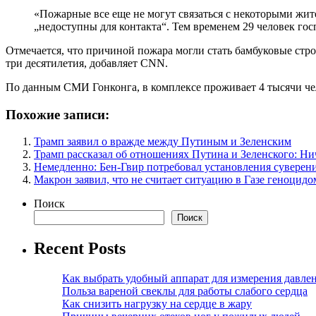
«Пожарные все еще не могут связаться с некоторыми жит
„недоступны для контакта“. Тем временем 29 человек го
Отмечается, что причиной пожара могли стать бамбуковые стро
три десятилетия, добавляет CNN.
По данным СМИ Гонконга, в комплексе проживает 4 тысячи че
Похожие записи:
Трамп заявил о вражде между Путиным и Зеленским
Трамп рассказал об отношениях Путина и Зеленского: Ни
Немедленно: Бен-Гвир потребовал установления суверен
Макрон заявил, что не считает ситуацию в Газе геноцидо
Поиск
Поиск
Recent Posts
Как выбрать удобный аппарат для измерения давле
Польза вареной свеклы для работы слабого сердца
Как снизить нагрузку на сердце в жару