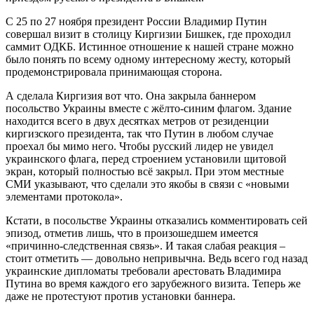
С 25 по 27 ноября президент России Владимир Путин
совершал визит в столицу Киргизии Бишкек, где проходил
саммит ОДКБ. Истинное отношение к нашей стране можно
было понять по всему одному интересному жесту, который
продемонстрировала принимающая сторона.
А сделала Киргизия вот что. Она закрыла баннером
посольство Украины вместе с жёлто-синим флагом. Здание
находится всего в двух десятках метров от резиденции
киргизского президента, так что Путин в любом случае
проехал бы мимо него. Чтобы русский лидер не увидел
украинского флага, перед строением установили щитовой
экран, который полностью всё закрыл. При этом местные
СМИ указывают, что сделали это якобы в связи с «новыми
элементами протокола».
Кстати, в посольстве Украины отказались комментировать сей
эпизод, отметив лишь, что в произошедшем имеется
«причинно-следственная связь». И такая слабая реакция –
стоит отметить — довольно непривычна. Ведь всего год назад
украинские дипломаты требовали арестовать Владимира
Путина во время каждого его зарубежного визита. Теперь же
даже не протестуют против установки баннера.