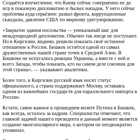
Создаётся впечатление, что Киеву сейчас совершенно не до
игр в показную дипломатию и былых нападок. У него сейчас
проблемы куда серьёзнее: развал фронта, коррупционные
скандалы, давление США по мирному урегулированию.
«Закрытие здания посольства — уникальный шаг для
международной дипломатии. Обычно так нигде не поступают.
Но в Киргизии, видимо, решили показать своё истинное
отношение к России. Бишкек остаётся одной из самых
дружественных нашей стране точек в Средней Азии. В
Бишкеке не испугались реакции Украины, а вместе с ней и
всего Запада, чтобы показать, кто на самом деле союзник для
этой страны», — указывают аналитики.
Более того, в Киргизии русский язык носит статус
официального, а страна поддерживает Москву, оставаясь
одним из важнейших государств для параллельного импорта в
Россию.
Кстати, самое важное в прошедшем визите Путина в Бишкек,
как всегда, осталось за кадром. Специалисты отмечают, что
главной задачей нашего президента в данный момент является
создание многополярного мира, о котором он неоднократно
упоминал.