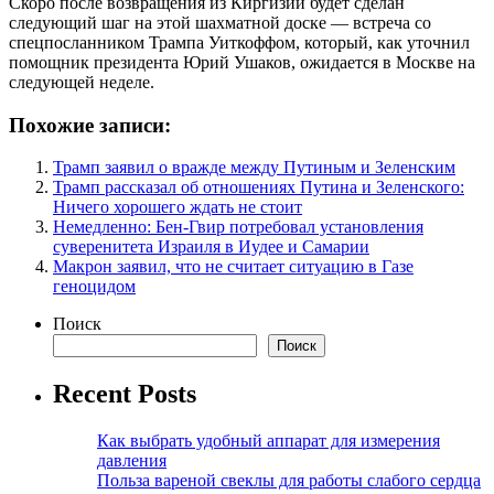
Скоро после возвращения из Киргизии будет сделан
следующий шаг на этой шахматной доске — встреча со
спецпосланником Трампа Уиткоффом, который, как уточнил
помощник президента Юрий Ушаков, ожидается в Москве на
следующей неделе.
Похожие записи:
Трамп заявил о вражде между Путиным и Зеленским
Трамп рассказал об отношениях Путина и Зеленского:
Ничего хорошего ждать не стоит
Немедленно: Бен-Гвир потребовал установления
суверенитета Израиля в Иудее и Самарии
Макрон заявил, что не считает ситуацию в Газе
геноцидом
Поиск
Поиск
Recent Posts
Как выбрать удобный аппарат для измерения
давления
Польза вареной свеклы для работы слабого сердца