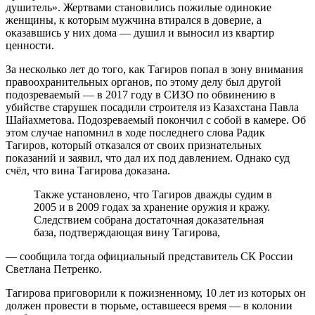
душитель». Жертвами становились пожилые одинокие
женщины, к которым мужчина втирался в доверие, а
оказавшись у них дома — душил и выносил из квартир
ценности.
За несколько лет до того, как Тагиров попал в зону внимания
правоохранительных органов, по этому делу был другой
подозреваемый — в 2017 году в СИЗО по обвинению в
убийстве старушек посадили строителя из Казахстана Павла
Шайахметова. Подозреваемый покончил с собой в камере. Об
этом случае напомнил в ходе последнего слова Радик
Тагиров, который отказался от своих признательных
показаний и заявил, что дал их под давлением. Однако суд
счёл, что вина Тагирова доказана.
Также установлено, что Тагиров дважды судим в
2005 и в 2009 годах за хранение оружия и кражу.
Следствием собрана достаточная доказательная
база, подтверждающая вину Тагирова,
— сообщила тогда официальный представитель СК России
Светлана Петренко.
Тагирова приговорили к пожизненному, 10 лет из которых он
должен провести в тюрьме, оставшееся время — в колонии