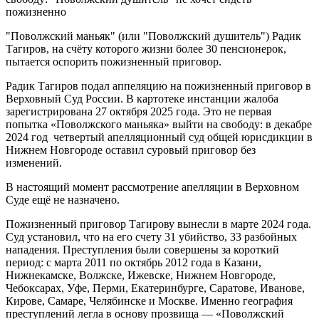
"Поволжский маньяк" (или "Поволжский душитель") Радик
Тагиров, на счёту которого жизни более 30 пенсионерок,
пытается оспорить пожизненный приговор.
Радик Тагиров подал аппеляцию на пожизненный приговор в
Верховный Суд России. В картотеке инстанции жалоба
зарегистрирована 27 октября 2025 года. Это не первая
попытка «Поволжского маньяка» выйти на свободу: в декабре
2024 год четвертый апелляционный суд общей юрисдикции в
Нижнем Новгороде оставил суровый приговор без
изменений.
В настоящий момент рассмотрение апелляции в Верховном
Суде ещё не назначено.
Пожизненный приговор Тагирову вынесли в марте 2024 года.
Суд установил, что на его счету 31 убийство, 33 разбойных
нападения. Преступления были совершены за короткий
период: с марта 2011 по октябрь 2012 года в Казани,
Нижнекамске, Волжске, Ижевске, Нижнем Новгороде,
Чебоксарах, Уфе, Перми, Екатеринбурге, Саратове, Иванове,
Кирове, Самаре, Челябинске и Москве. Именно география
преступлений легла в основу прозвища — «Поволжский