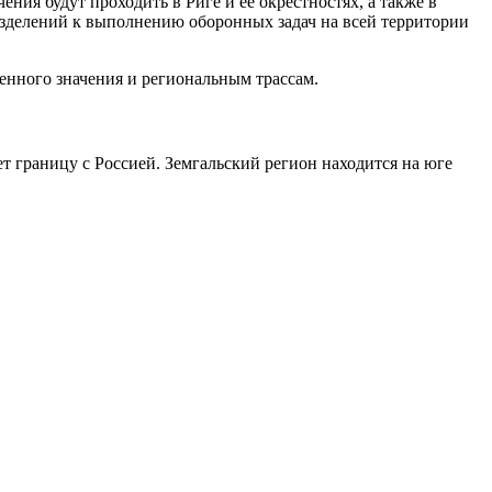
ия будут проходить в Риге и ее окрестностях, а также в
азделений к выполнению оборонных задач на всей территории
енного значения и региональным трассам.
ет границу с Россией. Земгальский регион находится на юге