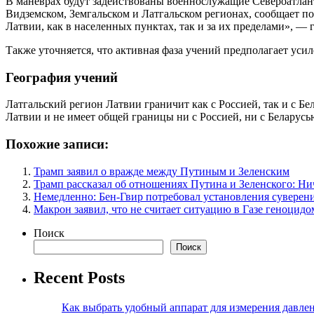
В маневрах будут задействованы военнослужащие Североатлант
Видземском, Земгальском и Латгальском регионах, сообщает 
Латвии, как в населенных пунктах, так и за их пределами», — 
Также уточняется, что активная фаза учений предполагает уси
География учений
Латгальский регион Латвии граничит как с Россией, так и с Б
Латвии и не имеет общей границы ни с Россией, ни с Беларусь
Похожие записи:
Трамп заявил о вражде между Путиным и Зеленским
Трамп рассказал об отношениях Путина и Зеленского: Ни
Немедленно: Бен-Гвир потребовал установления суверен
Макрон заявил, что не считает ситуацию в Газе геноцидо
Поиск
Поиск
Recent Posts
Как выбрать удобный аппарат для измерения давле