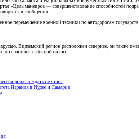
ического альянса и Национальных вооруженных сил Латвии. Учен
портал.»Цель маневров — совершенствование способностей подр
говорится в сообщении.
ленное перемещение военной техники по автодорогам государств
еларусью. Видземский регион расположен севернее, он также име
ю, но граничит с Литвой на юге.
чего хорошего ждать не стоит
итета Израиля в Иудее и Самарии
м
ния