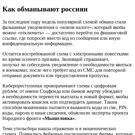
Как обманывают россиян
За последние пару недель популярной схемой обмана стали
фальшивые уведомления о «новом налоге», который якобы
можно «отключить» — достаточно перейти по фишинговой
ссылке, где попросят ввести код из сообщения или иную
конфиденциальную информацию.
Остается востребованной схема с электронными повестками
во время осеннего призыва. Звонящий спрашивает,
получал ли собеседник уведомление о необходимости явиться
в военкомат, после чего требует код из СМС для повторной
отправки документа или предоставления пропуска.
Киберпреступники проворачивают схемы с цифровым
рублем: от имени Соцфонда или банков жертву убеждают
в необходимости перевести выплаты в новый формат, якобы
активировать кошелек или подтвердить данные. Таким
способом мошенники пытаются выманить коды из смс, PIN-
коды, пароли и иные сведения, объяснили эксперты проекта
Народного фронта
«Мышеловка»
.
Тема утильсбора нашла отражение и в мошеннических
схемах. Появились фейковые посреднические фирмы, которые