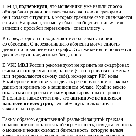
В МВД
подчеркнули
, что мошенники уже нашли способ
обхода блокировки нежелательных звонков операторами —
они создают ситуации, в которых граждане сами связываются
с ними. Например, это могут быть сообщения, письма или
записки с просьбой перезвонить «специалисту».
К слову, аферисты продолжают использовать звонки
со сбросами. С перезвонившего абонента могут списать
деньги по повышенному тарифу. Этот же метод используется
для проверки полученных баз данных.
В УБК МВД России рекомендуют не хранить на смартфонах
сканы и фото документов, пароли (часто хранятся в заметках
или пересылаются самому себе), номера карт, PIN-коды.
В киберполиции советуют делать резервную копию важных
данных и хранить их в защищенном облаке. Крайне важно
отказаться от простых и скомпрометированных паролей.
В полиции также отметили, что
антивирус не является
панацеей от всех угроз
, ведь обмануть пользователя
значительно проще.
Таким образом, единственной реальной защитой граждан
от мошенников остаются киберграмотность, осведомленность
о мошеннических схемах и бдительность, которую нельзя
терять даже при получении экстренных звонков, во время