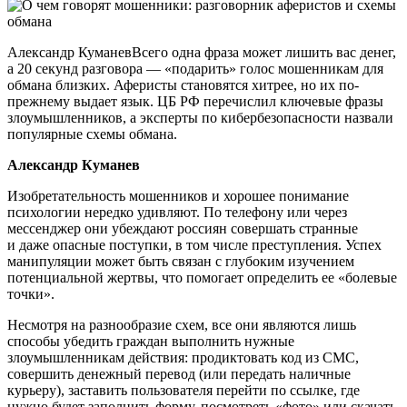
Александр КуманевВсего одна фраза может лишить вас денег,
а 20 секунд разговора — «подарить» голос мошенникам для
обмана близких. Аферисты становятся хитрее, но их по-
прежнему выдает язык. ЦБ РФ перечислил ключевые фразы
злоумышленников, а эксперты по кибербезопасности назвали
популярные схемы обмана.
Александр Куманев
Изобретательность мошенников и хорошее понимание
психологии нередко удивляют. По телефону или через
мессенджер они убеждают россиян совершать странные
и даже опасные поступки, в том числе преступления. Успех
манипуляции может быть связан с глубоким изучением
потенциальной жертвы, что помогает определить ее «болевые
точки».
Несмотря на разнообразие схем, все они являются лишь
способы убедить граждан выполнить нужные
злоумышленникам действия: продиктовать код из СМС,
совершить денежный перевод (или передать наличные
курьеру), заставить пользователя перейти по ссылке, где
нужно будет заполнить форму, посмотреть «фото» или скачать