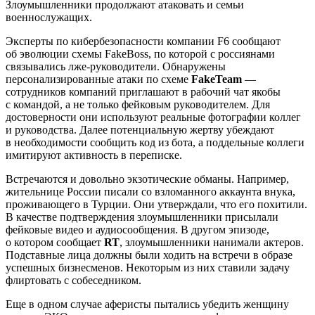
Злоумышленники продолжают атаковать и семьи
военнослужащих.
Эксперты по кибербезопасности компании F6 сообщают
об эволюции схемы FakeBoss, по которой с россиянами
связывались лже-руководители. Обнаружены
персонализированные атаки по схеме
FakeTeam
—
сотрудников компаний приглашают в рабочий чат якобы
с командой, а не только фейковым руководителем. Для
достоверности они используют реальные фотографии коллег
и руководства. Далее потенциальную жертву убеждают
в необходимости сообщить код из бота, а поддельные коллеги
имитируют активность в переписке.
Встречаются и довольно экзотические обманы. Например,
жительнице России писали со взломанного аккаунта внука,
проживающего в Турции. Они утверждали, что его похитили.
В качестве подтверждения злоумышленники присылали
фейковые видео и аудиосообщения. В другом эпизоде,
о котором сообщает
RT
, злоумышленники нанимали актеров.
Подставные лица должны были ходить на встречи в образе
успешных бизнесменов. Некоторым из них ставили задачу
флиртовать с собеседником.
Еще в одном случае аферисты пытались убедить женщину