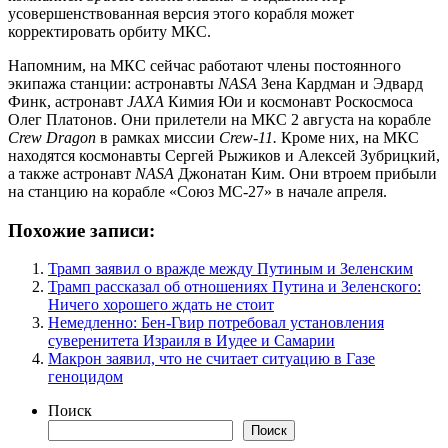
усовершенствованная версия этого корабля может
корректировать орбиту МКС.
Напомним, на МКС сейчас работают члены постоянного
экипажа станции: астронавты
NASA
Зена Кардман и Эдвард
Финк, астронавт
JAXA
Кимия Юи и космонавт Роскосмоса
Олег Платонов. Они прилетели на МКС 2 августа на корабле
Crew Dragon
в рамках миссии
Crew-11.
Кроме них, на МКС
находятся космонавты Сергей Рыжиков и Алексей Зубрицкий,
а также астронавт
NASA
Джонатан Ким. Они втроем прибыли
на станцию на корабле «Союз МС-27» в начале апреля.
Похожие записи:
Трамп заявил о вражде между Путиным и Зеленским
Трамп рассказал об отношениях Путина и Зеленского:
Ничего хорошего ждать не стоит
Немедленно: Бен-Гвир потребовал установления
суверенитета Израиля в Иудее и Самарии
Макрон заявил, что не считает ситуацию в Газе
геноцидом
Поиск
Поиск