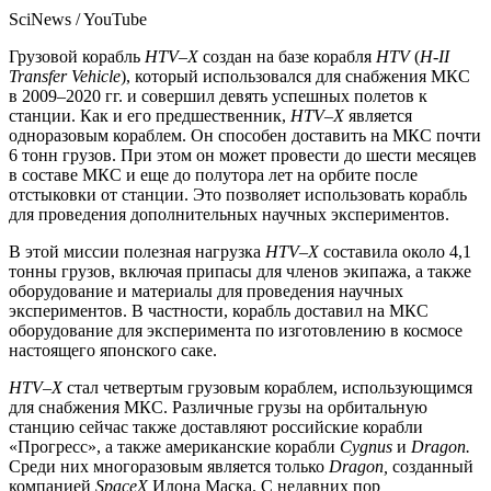
SciNews / YouTube
Грузовой корабль
HTV–X
создан на базе корабля
HTV
(
H-II
Transfer Vehicle
), который использовался для снабжения МКС
в 2009–2020 гг. и совершил девять успешных полетов к
станции. Как и его предшественник,
HTV–X
является
одноразовым кораблем. Он способен доставить на МКС почти
6 тонн грузов. При этом он может провести до шести месяцев
в составе МКС и еще до полутора лет на орбите после
отстыковки от станции. Это позволяет использовать корабль
для проведения дополнительных научных экспериментов.
В этой миссии полезная нагрузка
HTV–X
составила около 4,1
тонны грузов, включая припасы для членов экипажа, а также
оборудование и материалы для проведения научных
экспериментов. В частности, корабль доставил на МКС
оборудование для эксперимента по изготовлению в космосе
настоящего японского саке.
HTV–X
стал четвертым грузовым кораблем, использующимся
для снабжения МКС. Различные грузы на орбитальную
станцию сейчас также доставляют российские корабли
«Прогресс», а также американские корабли
Cygnus
и
Dragon.
Среди них многоразовым является только
Dragon,
созданный
компанией
SpaceX
Илона Маска. С недавних пор