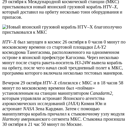
29 октября к Международной космической станции (МКС)
пристыковался новый японский грузовой корабль
HTV–X
,
который доставил на орбиту несколько тонн оборудования и
припасов.
HTV–X
был запущен в космос 26 октября в 0 часов 0 минут по
московскому времени со стартовой площадки
LA-Y2
космодрома
Танегасима, расположенного на одноименном
острове в японской префектуре Кагосима. Через несколько
минут после старта ракета-носитель
H3-24W
вывела корабль
на орбиту, после чего начал свой трехдневный полет к МКС,
программа которого включала несколько тестовых маневров.
Вечером 29 октября
HTV–X
сблизился с МКС и в 18 часов 58
минут по московскому времени был «пойман»
установленным на станции манипулятором
Canadarm2,
которым управляли астронавт Японского агентства
аэрокосмических исследований (
JAXA
) Кимия Юи и
астронавт
NASA
Зена Кардман. Затем с помощью
манипулятора корабль причалил к стыковочному узлу модуля
Harmony
американского сегмента МКС. Стыковка произошла
30 октября в 21 час 50 минут по Москве.