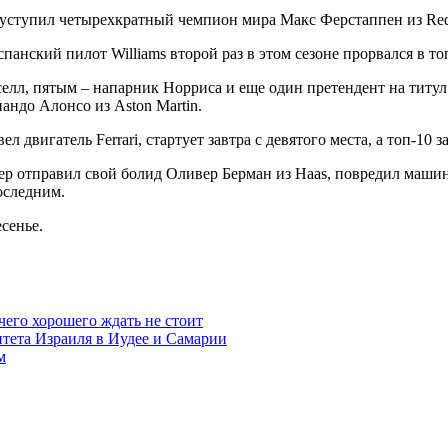
у уступил четырехкратный чемпион мира Макс Ферстаппен из Re
спанский пилот Williams второй раз в этом сезоне прорвался в т
лл, пятым – напарник Норриса и еще один претендент на титул 
андо Алонсо из Aston Martin.
двигатель Ferrari, стартует завтра с девятого места, а топ-10 
р отправил свой болид Оливер Берман из Haas, повредил машин
оследним.
сенье.
чего хорошего ждать не стоит
итета Израиля в Иудее и Самарии
м