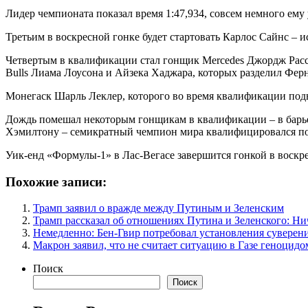
Лидер чемпионата показал время 1:47,934, совсем немного ем
Третьим в воскресной гонке будет стартовать Карлос Сайнс – и
Четвертым в квалификации стал гонщик Mercedes Джордж Рассе
Bulls Лиама Лоусона и Айзека Хаджара, которых разделил Ферн
Монегаск Шарль Леклер, которого во время квалификации подвел 
Дождь помешал некоторым гонщикам в квалификации – в барье
Хэмилтону – семикратный чемпион мира квалифицировался п
Уик-енд «Формулы-1» в Лас-Вегасе завершится гонкой в воскре
Похожие записи:
Трамп заявил о вражде между Путиным и Зеленским
Трамп рассказал об отношениях Путина и Зеленского: Ни
Немедленно: Бен-Гвир потребовал установления суверен
Макрон заявил, что не считает ситуацию в Газе геноцидо
Поиск
Поиск