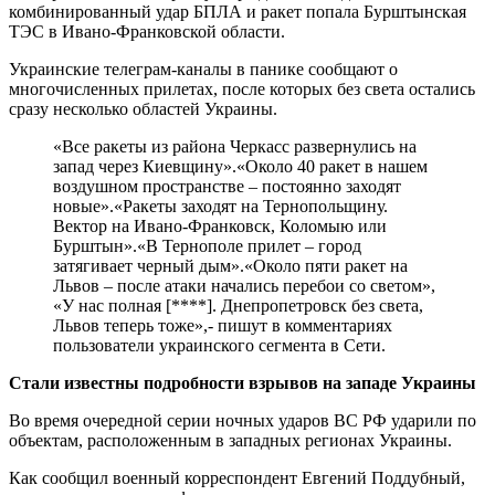
комбинированный удар БПЛА и ракет попала Бурштынская
ТЭС в Ивано-Франковской области.
Украинские телеграм-каналы в панике сообщают о
многочисленных прилетах, после которых без света остались
сразу несколько областей Украины.
«Все ракеты из района Черкасс развернулись на
запад через Киевщину».«Около 40 ракет в нашем
воздушном пространстве – постоянно заходят
новые».«Ракеты заходят на Тернопольщину.
Вектор на Ивано-Франковск, Коломыю или
Бурштын».«В Тернополе прилет – город
затягивает черный дым».«Около пяти ракет на
Львов – после атаки начались перебои со светом»,
«У нас полная [****]. Днепропетровск без света,
Львов теперь тоже»,- пишут в комментариях
пользователи украинского сегмента в Сети.
Стали известны подробности взрывов на западе Украины
Во время очередной серии ночных ударов ВС РФ ударили по
объектам, расположенным в западных регионах Украины.
Как сообщил военный корреспондент Евгений Поддубный,