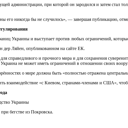
щей администрации, при которой он зародился и затем стал толь
ы его никогда бы не случилось», — завершая публикацию, отм
регулирования
раниц Украины и выступает против любых ограничений, которые
н дер Ляйен, опубликованном на сайте ЕК.
для справедливого и прочного мира и для сохранения суверени
, Украина не может иметь ограничений в отношении своих воор
орённостях о мире должна быть «полностью отражена центральна
ить взаимодействие «с Киевом, странами-членами и США», что
года
при бегстве из Покровска.