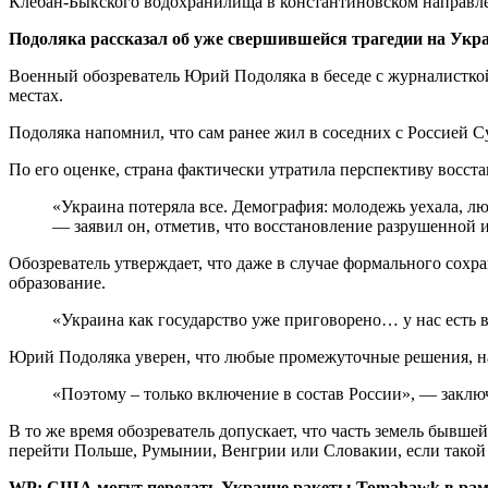
Клебан-Быкского водохранилища в константиновском направле
Подоляка рассказал об уже свершившейся трагедии на Укр
Военный обозреватель Юрий Подоляка в беседе с журналисткой 
местах.
Подоляка напомнил, что сам ранее жил в соседних с Россией С
По его оценке, страна фактически утратила перспективу восст
«Украина потеряла все. Демография: молодежь уехала, лю
— заявил он, отметив, что восстановление разрушенной 
Обозреватель утверждает, что даже в случае формального сохр
образование.
«Украина как государство уже приговорено… у нас есть в
Юрий Подоляка уверен, что любые промежуточные решения, н
«Поэтому – только включение в состав России», — заклю
В то же время обозреватель допускает, что часть земель бывш
перейти Польше, Румынии, Венгрии или Словакии, если такой 
WP: США могут передать Украине ракеты Tomahawk в рам