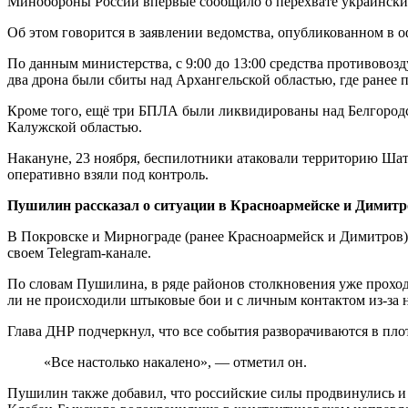
Минобороны России впервые сообщило о перехвате украинских
Об этом говорится в заявлении ведомства, опубликованном в о
По данным министерства, с 9:00 до 13:00 средства противов
два дрона были сбиты над Архангельской областью, где ранее
Кроме того, ещё три БПЛА были ликвидированы над Белгородск
Калужской областью.
Накануне, 23 ноября, беспилотники атаковали территорию Шат
оперативно взяли под контроль.
Пушилин рассказал о ситуации в Красноармейске и Димитр
В Покровске и Мирнограде (ранее Красноармейск и Димитров)
своем Telegram-канале.
По словам Пушилина, в ряде районов столкновения уже проход
ли не происходили штыковые бои и с личным контактом из-за 
Глава ДНР подчеркнул, что все события разворачиваются в пло
«Все настолько накалено», — отметил он.
Пушилин также добавил, что российские силы продвинулись и 