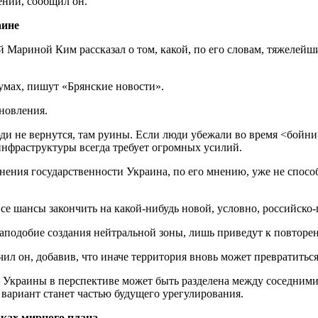
нии, сообщил он.
аине
Мариной Ким рассказал о том, какой, по его словам, тяжелейши
умах, пишут «Брянские новости».
ановления.
ди не вернутся, там руины. Если люди убежали во время <бойни>
инфраструктуры всегда требует огромных усилий.
анения государственности Украина, по его мнению, уже не спосо
се шансы закончить на какой-нибудь новой, условно, российско
аподобие создания нейтральной зоны, лишь приведут к повтор
чил он, добавив, что иначе территория вновь может превратитьс
ей Украины в перспективе может быть разделена между соседними
вариант станет частью будущего урегулирования.
ках мирного плана