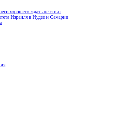
чего хорошего ждать не стоит
итета Израиля в Иудее и Самарии
м
ния