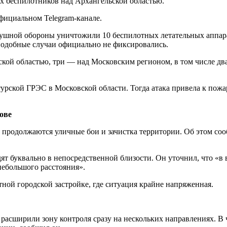
 беспилотников над Архангельской областью.
фициальном Telegram-канале.
оздушной обороны уничтожили 10 беспилотных летательных аппа
 подобные случаи официально не фиксировались.
ой областью, три — над Московским регионом, в том числе два
урской ГРЭС в Московской области. Тогда атака привела к пож
ове
 продолжаются уличные бои и зачистка территории. Об этом с
ят буквально в непосредственной близости. Он уточнил, что «в
небольшого расстояния».
тной городской застройке, где ситуация крайне напряженная.
расширили зону контроля сразу на нескольких направлениях. В 