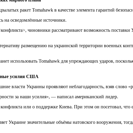
ылатых ракет Tomahawk в качестве элемента гарантий безопасн
ясь на осведомлённые источники.
<конфликта>, чиновники рассматривают возможность поставки У
ьтернативу размещению на украинской территории военных конти
анет использовать Tomahawk для упреждающих ударов, поскольк
ирные усилия США
нешние власти Украины проявляют неблагодарность, взяв слово «
рности за наши усилия», — написал американский лидер.
ю конфликта или о поддержке Киева. При этом он посетовал, чт
яет Украине значительные объёмы натовского вооружения, тогда