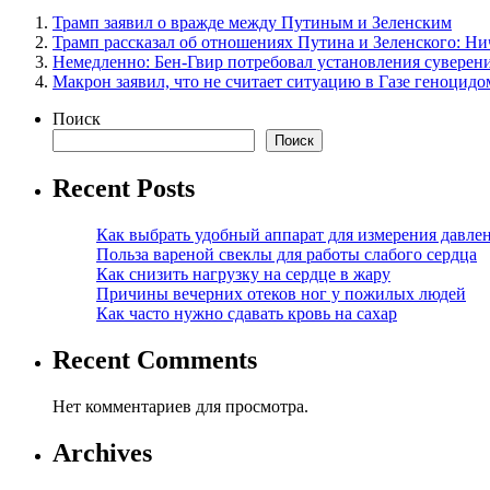
Трамп заявил о вражде между Путиным и Зеленским
Трамп рассказал об отношениях Путина и Зеленского: Ни
Немедленно: Бен-Гвир потребовал установления суверен
Макрон заявил, что не считает ситуацию в Газе геноцидо
Поиск
Поиск
Recent Posts
Как выбрать удобный аппарат для измерения давле
Польза вареной свеклы для работы слабого сердца
Как снизить нагрузку на сердце в жару
Причины вечерних отеков ног у пожилых людей
Как часто нужно сдавать кровь на сахар
Recent Comments
Нет комментариев для просмотра.
Archives