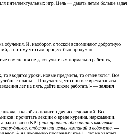
для интеллектуальных игр. Цель — давать детям больше задач
ма обучения. И, наоборот, с тоской вспоминают добротную
ний, а потому что сам процесс был продуман.
тые изменения не дают учителям нормально работать,
, то вводятся уроки, новые предметы, то отменяются. Все
, учебные планы… Получается, что они все время заняты
введения лет на пять, дайте школе работать!» —
заявил
 школа, а какой-то полигон для исследований! Все
иков: прочитать лекции о вреде курения, наркомании,
са ради своего KPI
(так принято обозначать ключевые
трудников, отделов или целых компаний и ведомств.
—
 имеют. А на школьную программу уже 11 лет не хватает.