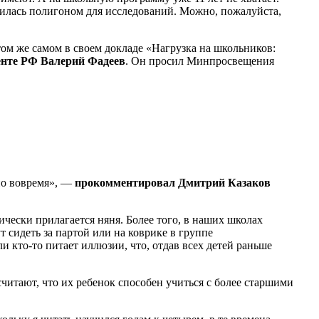
вилась полигоном для исследований. Можно, пожалуйста,
м же самом в своем докладе «Нагрузка на школьников:
денте РФ Валерий Фадеев
. Он просил Минпросвещения
но вовремя», —
прокомментировал Дмитрий Казаков
тически прилагается няня. Более того, в наших школах
 сидеть за партой или на коврике в группе
и кто-то питает иллюзии, что, отдав всех детей раньше
считают, что их ребенок способен учиться с более старшими