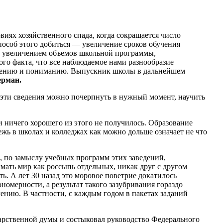
иях хозяйственного спада, когда сокращается число
пособ этого добиться — увеличение сроков обучения
 не увеличением объемов школьной программы,
го факта, что все наблюдаемое нами разнообразие
учению и пониманию. Выпускник школы в дальнейшем
ерман.
 эти сведения можно почерпнуть в нужный момент, научить
 и ничего хорошего из этого не получилось. Образование
жь в школах и колледжах как можно дольше означает не что
 по замыслу учебных программ этих заведений,
мать мир как россыпь отдельных, никак друг с другом
ь. А лет 30 назад это моровое поветрие докатилось
ономерности, а результат такого зазубривания гораздо
лению. В частности, с каждым годом в пакетах заданий
арственной думы и состыковал руководство Федерального