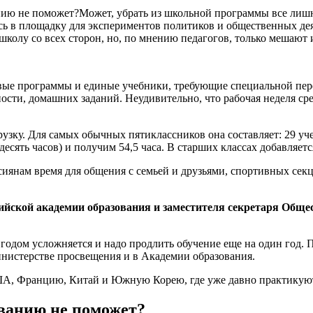
ю не поможет?Может, убрать из школьной программы все лишне
 в площадку для экспериментов политиков и общественных дея
колу со всех сторон, но, по мнению педагогов, только мешают 
вые программы и единые учебники, требующие специальной пер
ности, домашних заданий. Неудивительно, что рабочая неделя с
ку. Для самых обычных пятиклассников она составляет: 29 учеб
есять часов) и получим 54,5 часа. В старших классах добавляет
янам время для общения с семьей и друзьями, спортивных секц
ийской академии образования и заместителя секретаря Общ
годом усложняется и надо продлить обучение еще на один год.
инистерстве просвещения и в Академии образования.
, Францию, Китай и Южную Корею, где уже давно практикуют 1
ванию не поможет?