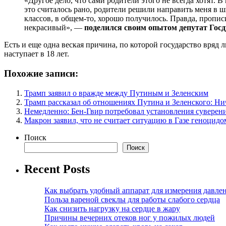
«Другое дело, что сами родители этого не всегда хотят. В
это считалось рано, родители решили направить меня в ш
классов, в общем-то, хорошо получилось. Правда, пропис
некрасивый», —
поделился своим опытом депутат Гос
Есть и еще одна веская причина, по которой государство вряд 
наступает в 18 лет.
Похожие записи:
Трамп заявил о вражде между Путиным и Зеленским
Трамп рассказал об отношениях Путина и Зеленского: Ни
Немедленно: Бен-Гвир потребовал установления суверен
Макрон заявил, что не считает ситуацию в Газе геноцидо
Поиск
Поиск
Recent Posts
Как выбрать удобный аппарат для измерения давле
Польза вареной свеклы для работы слабого сердца
Как снизить нагрузку на сердце в жару
Причины вечерних отеков ног у пожилых людей