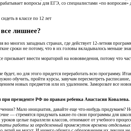
зрабатывает вопросы для ЕГЭ, со специалистами «по вопросам» 
 все лишнее?
 во многих западных странах, где действует 12-летняя програм
ткие сроки не потому, что в их головы вкладывалось меньше зна
се призывает ввести мораторий на нововведения, потому что час
 будет, но для этого придется переработать всю программу. Итак
нужно обучить, пройти курсы, завучам пересмотреть расписание
дением новых предметов или их удалением. Заморозьте все ново
 при президенте РФ по правам ребенка Анастасия Ковалева.
учении? Мало инициатив, давайте еще что-нибудь придумаем? Не
чие — стремятся придумать какие-то свои программы для школьн
 с уроков целые параллели классов, отнимают от учебного процес
ты работы за определенный промежуток времени отдельных со
о детей не могут. И ничего общего с образованием их лекции не