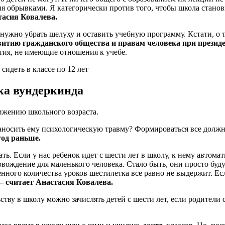
я обрывками. Я категорически против того, чтобы школа стано
тасия Ковалева.
жно убрать шелуху и оставить учебную программу. Кстати, о то
звитию гражданского общества и правам человека при прези
тия, не имеющие отношения к учебе.
нка вундеркинда
нижению школьного возраста.
 наносить ему психологическую травму? Формироваться все долж
год раньше.
ать. Если у нас ребенок идет с шести лет в школу, к нему автома
вождение для маленького человека. Стало быть, они просто будут
енного количества уроков шестилетка все равно не выдержит. Есл
 считает Анастасия Ковалева.
тву в школу можно зачислять детей с шести лет, если родители 