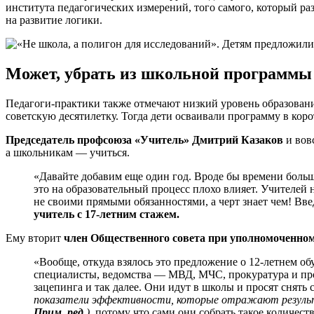
института педагогических измерений, того самого, который ра
на развитие логики.
Может, убрать из школьной программы
Педагоги-практики также отмечают низкий уровень образования
советскую десятилетку. Тогда дети осваивали программу в коро
Председатель профсоюза «Учитель» Дмитрий Казаков
и вов
а школьникам — учиться.
«Давайте добавим еще один год. Вроде бы времени больше
это на образовательный процесс плохо влияет. Учителей 
не своими прямыми обязанностями, а черт знает чем! Вве
учитель с 17-летним стажем.
Ему вторит
член Общественного совета при уполномоченном
«Вообще, откуда взялось это предложение о 12-летнем об
специалисты, ведомства — МВД, МЧС, прокуратура и про
зацепинга и так далее. Они идут в школы и просят снять
показатели эффективности, которые отражают результа
Прим. ред.
),
потому что сами они собрать такое количеств