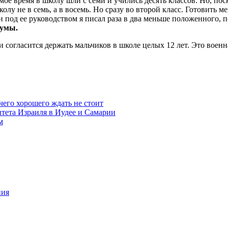
 мое время в школу шли с семи и учились десять классов. Но, пос
колу не в семь, а в восемь. Но сразу во второй класс. Готовить
и под ее руководством я писал раза в два меньше положенного, 
думы.
ли согласится держать мальчиков в школе целых 12 лет. Это воен
чего хорошего ждать не стоит
итета Израиля в Иудее и Самарии
м
ния