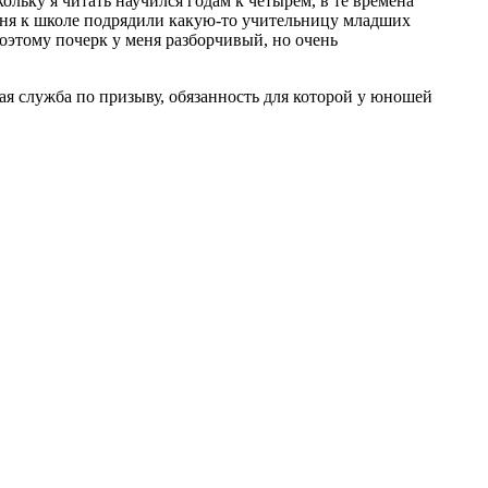
кольку я читать научился годам к четырем, в те времена
 меня к школе подрядили какую-то учительницу младших
поэтому почерк у меня разборчивый, но очень
ная служба по призыву, обязанность для которой у юношей