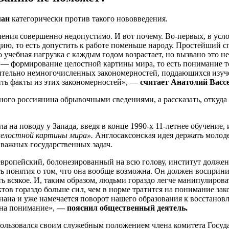
ман
категорически против такого нововведения.
ния совершенно недопустимо. И вот почему. Во-первых, в услов
цию, то есть допустить к работе поменьше народу. Простейший с
о учебная нагрузка с каждым годом возрастает, но вызвано это
— формирование целостной картины мира, то есть понимание то
нительно немногочисленных закономерностей, поддающихся из
ить факты из этих закономерностей», —
считает Анатолий Васс
ого россиянина обрывочными сведениями, а рассказать, откуда
 на поводу у Запада, введя в конце 1990-х 11-летнее обучение,
 целостной картины мира».
Англосаксонская идея держать молоде
важных государственных задач.
ропейский, болонезированный на всю голову, институт должен,
ть понятия о том, что она вообще возможна. Он должен восприни
ь всякое. И, таким образом, людьми гораздо легче манипулироват
ктов гораздо больше сил, чем в норме тратится на понимание зак
ознана и уже намечается поворот нашего образования к восстанов
 на понимание»,
— пояснил общественный деятель.
пользовался своим служебным положением члена комитета Госуд