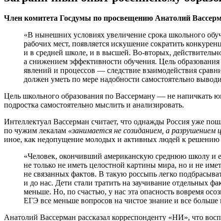
Член комитета Госдумы по просвещению Анатолий Вассер
«В нынешних условиях увеличение срока школьного обуче
рабочих мест, появляется искушение сократить конкурен
и в средней школе, и в высшей. Во-вторых, действительн
а снижением эффективности обучения. Цель образования 
явлений и процессов — следствие взаимодействия срав
должен уметь по мере надобности самостоятельно вывод
Цель школьного образования по Вассерману — не напичкать юн
подростка самостоятельно мыслить и анализировать.
Интеллектуал Вассерман считает, что однажды Россия уже пошла
по чужим лекалам
«занимается не созиданием, а разрушением
иное, как недопущение молодых и активных людей к решению 
«Человек, окончивший американскую среднюю школу и ев
не только не иметь целостной картины мира, но и не име
не связанных фактов. В такую россыпь легко подбрасыват
и до нас. Дети стали тратить на заучивание отдельных фа
меньше. Но, по счастью, у нас эта опасность вовремя ос
ЕГЭ все меньше вопросов на чистое знание и все больше
Анатолий Вассерман рассказал корреспонденту «НИ», что вос