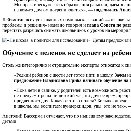
Мы практическую часть образования размыли, даем знани
на ком-то другом потренироваться», —
поделилась Анас
Лейтмотив всех услышанных нами высказываний — из школы ну
проблемы и решения» недавно говорил и
глава Совета по ра
перестать разрешать снимать школьников с уроков на мероприя
Обучение с пеленок не сделает из ребе
Столь же категорично и отрицательно эксперты относятся к с
«Редкий ребенок с шести лет готов идти в школу. Зачем
предложение Владислава Гриба начинать обучение на 
«Пока дети в садике, у родителей есть возможность работ
не предусмотрены ни детский час, ни другое времяпрепро
продленного дня. Какая от этого польза? Больше определ
в школы, мы воспитаем вундеркиндов, увы, это не так»,
—
Анатолий Вассерман отмечает, что по нынешнему законодательс
детьми.