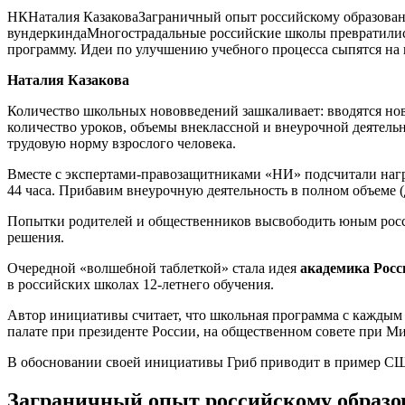
НКНаталия КазаковаЗаграничный опыт российскому образовани
вундеркиндаМногострадальные российские школы превратились
программу. Идеи по улучшению учебного процесса сыпятся на ш
Наталия Казакова
Количество школьных нововведений зашкаливает: вводятся но
количество уроков, объемы внеклассной и внеурочной деятель
трудовую норму взрослого человека.
Вместе с экспертами-правозащитниками «НИ» подсчитали нагруз
44 часа. Прибавим внеурочную деятельность в полном объеме (д
Попытки родителей и общественников высвободить юным росси
решения.
Очередной «волшебной таблеткой» стала идея
академика Росс
в российских школах 12-летнего обучения.
Автор инициативы считает, что школьная программа с каждым 
палате при президенте России, на общественном совете при М
В обосновании своей инициативы Гриб приводит в пример США
Заграничный опыт российскому образо