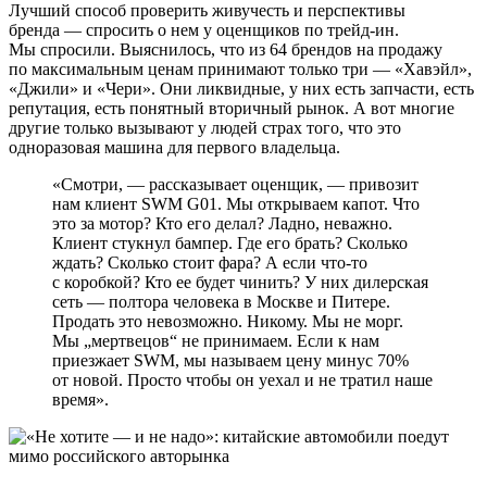
Лучший способ проверить живучесть и перспективы
бренда — спросить о нем у оценщиков по трейд-ин.
Мы спросили. Выяснилось, что из 64 брендов на продажу
по максимальным ценам принимают только три — «Хавэйл»,
«Джили» и «Чери». Они ликвидные, у них есть запчасти, есть
репутация, есть понятный вторичный рынок. А вот многие
другие только вызывают у людей страх того, что это
одноразовая машина для первого владельца.
«Смотри, — рассказывает оценщик, — привозит
нам клиент SWM G01. Мы открываем капот. Что
это за мотор? Кто его делал? Ладно, неважно.
Клиент стукнул бампер. Где его брать? Сколько
ждать? Сколько стоит фара? А если что-то
с коробкой? Кто ее будет чинить? У них дилерская
сеть — полтора человека в Москве и Питере.
Продать это невозможно. Никому. Мы не морг.
Мы „мертвецов“ не принимаем. Если к нам
приезжает SWM, мы называем цену минус 70%
от новой. Просто чтобы он уехал и не тратил наше
время».