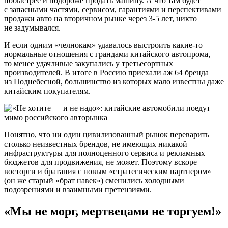
побыстрее и подороже продать машину. А что там будет
с запасными частями, сервисом, гарантиями и перспективами
продажи авто на вторичном рынке через 3-5 лет, никто
не задумывался.
И если одним «челнокам» удавалось выстроить какие-то
нормальные отношения с грандами китайского автопрома,
то менее удачливые закупались у третьесортных
производителей. В итоге в Россию приехали аж 64 бренда
из Поднебесной, большинство из которых мало известны даже
китайским покупателям.
Понятно, что ни один цивилизованный рынок переварить
столько неизвестных брендов, не имеющих никакой
инфраструктуры для полноценного сервиса и рекламных
бюджетов для продвижения, не может. Поэтому вскоре
восторги и братания с новым «стратегическим партнером»
(он же старый «брат навек») сменились холодными
подозрениями и взаимными претензиями.
«Мы не морг, мертвецами не торгуем!»