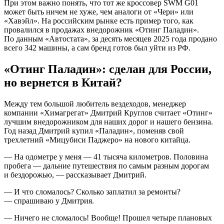
При этом важно понять, что тот же кроссовер SWM G01
может быть ничем не хуже, чем аналоги от «Чери» или
«Хавэйл». На российским рынке есть пример того, как
провалился в продажах внедорожник «Отинг Паладин».
По данным «Автостата», за десять месяцев 2025 года продано
всего 342 машины, а сам бренд готов был уйти из РФ.
«Отинг Паладин»: сделан для России,
но вернется в Китай?
Между тем большой любитель вездеходов, менеджер
компании «Химагрегат» Дмитрий Круглов считает «Отинг»
лучшим внедорожником для наших дорог и нашего бензина.
Год назад Дмитрий купил «Паладин», поменяв свой
трехлетний «Мицубиси Паджеро» на нового китайца.
— На одометре у меня — 41 тысяча километров. Половина
пробега — дальние путешествия по самым разным дорогам
и бездорожью, — рассказывает Дмитрий.
— И что сломалось? Сколько заплатил за ремонты?
— спрашиваю у Дмитрия.
— Ничего не сломалось! Вообще! Прошел четыре плановых