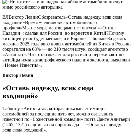
ВЛВиктор ЛевинОбозреватель«Оставь надежду, всяк сюда
входящий»Время «челноков» автомобильного
профиля«Мы не морг, мертвецами не торгуем!»«Отинг
Паладин»: сделан для России, но вернется в Китай?Почему
китайцев у нас будет меньше, а в Европе — большеЗа десять
месяцев 2025 года ввоз новых автомобилей из Китая в Россию
сократился на 68% — до 210 тысяч штук, сообщает агентство
«Автостат». Что это означает для россиян и переживают ли
китайцы из-за катастрофического падения экспорта, выясняли
«Новые Известия».
Виктор Левин
«Оставь надежду, всяк сюда
входящий»
Таблицу «Автостата», которая показывает импорт
автомобилей за последние пять лет, можно озаглавить
известной по «Божественной комедии» поэта Данте Алигьери
(1265–1321) надписью на воротах ада —
«Оставь надежду,
всяк сюда входящий».