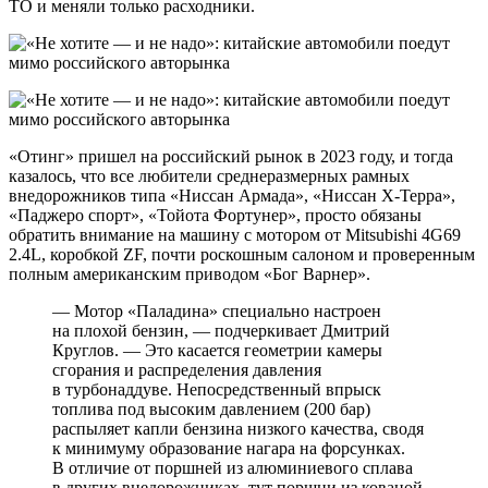
ТО и меняли только расходники.
«Отинг» пришел на российский рынок в 2023 году, и тогда
казалось, что все любители среднеразмерных рамных
внедорожников типа «Ниссан Армада», «Ниссан Х-Терра»,
«Паджеро спорт», «Тойота Фортунер», просто обязаны
обратить внимание на машину с мотором от Mitsubishi 4G69
2.4L, коробкой ZF, почти роскошным салоном и проверенным
полным американским приводом «Бог Варнер».
— Мотор «Паладина» специально настроен
на плохой бензин, — подчеркивает Дмитрий
Круглов. — Это касается геометрии камеры
сгорания и распределения давления
в турбонаддуве. Непосредственный впрыск
топлива под высоким давлением (200 бар)
распыляет капли бензина низкого качества, сводя
к минимуму образование нагара на форсунках.
В отличие от поршней из алюминиевого сплава
в других внедорожниках, тут поршни из кованой