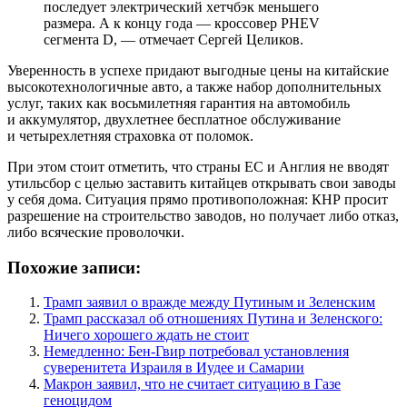
последует электрический хетчбэк меньшего
размера. А к концу года — кроссовер PHEV
сегмента D, — отмечает Сергей Целиков.
Уверенность в успехе придают выгодные цены на китайские
высокотехнологичные авто, а также набор дополнительных
услуг, таких как восьмилетняя гарантия на автомобиль
и аккумулятор, двухлетнее бесплатное обслуживание
и четырехлетняя страховка от поломок.
При этом стоит отметить, что страны ЕС и Англия не вводят
утильсбор с целью заставить китайцев открывать свои заводы
у себя дома. Ситуация прямо противоположная: КНР просит
разрешение на строительство заводов, но получает либо отказ,
либо всяческие проволочки.
Похожие записи:
Трамп заявил о вражде между Путиным и Зеленским
Трамп рассказал об отношениях Путина и Зеленского:
Ничего хорошего ждать не стоит
Немедленно: Бен-Гвир потребовал установления
суверенитета Израиля в Иудее и Самарии
Макрон заявил, что не считает ситуацию в Газе
геноцидом