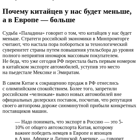
Почему китайцев у нас будет меньше,
а в Европе — больше
Судьба «Паладина» говорит о том, что китайцев у нас будет
меньше. Стратеги российской экономики в Минпромторге
считают, что настала пора побороться за технологический
суверенитет страны путем повышения утильсбора до уровня
полного неприятия иномарок массовым покупателем.
Не беда, что уже сегодня РФ перестала быть первым номером
в китайском экспорте автомобилей, уступив это место
на пьедестале Мексике и Эмиратам.
В самом Китае к сокращению продаж в РФ отнеслись
с олимпийским спокойствием. Более того, запретили
российским «челнокам» вывоз новых автомобилей вне
официальных дилерских поставок, посчитав, что репутация
своего автопрома дороже сиюминутной прибыли конкретных
поставщиков машин.
— Надо понимать, что экспорт в Россию — это 5-
10% от общего автоэкспорта Китая, которому
важнее победить немцев в Европе и японцев
в Азии, Африке и Латинской Америке, — говорит