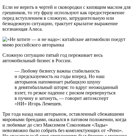
Если не верить в чертей и сковородки с кипящим маслом для
грешников, то эту фразу используют как предостережение
перед вступлением в сложную, затруднительную или
безнадежную ситуацию, трактует крылатое выражение
всезнающая Алиса.
Сложную ситуацию пятый год переживает весь
автомобильный бизнес в России.
— Любому бизнесу важны стабильность
и предсказуемость на годы вперед. Но наш
авторынок напоминает рыбацкую шхуну
в девятибалльный шторм: то вдруг неожиданный
взлет, то резкое падение с риском перевернуться
в пучину и затонуть, — говорит автоэксперт
«НИ» Игорь Лемешев.
Три года назад наш авторынок, оставленный сбежавшими
мировыми брендами, оказался в патовом положении, когда
и любимые до слез Максимом Соколовым «Лады»
невозможно было собрать без комплектующих от «Рено».
Но спасательный круг утопающему был брошен с мощного