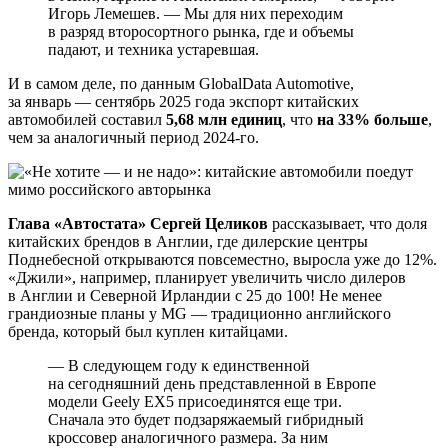
Игорь Лемешев. — Мы для них переходим
в разряд второсортного рынка, где и объемы
падают, и техника устаревшая.
И в самом деле, по данным GlobalData Automotive,
за январь — сентябрь 2025 года экспорт китайских
автомобилей составил
5,68 млн единиц
, что
на 33% больше
,
чем за аналогичный период 2024-го.
Глава «Автостата» Сергей Целиков
рассказывает, что доля
китайских брендов в Англии, где дилерские центры
Поднебесной открываются повсеместно, выросла уже до 12%.
«Джили», например, планирует увеличить число дилеров
в Англии и Северной Ирландии с 25 до 100! Не менее
грандиозные планы у MG — традиционно английского
бренда, который был куплен китайцами.
— В следующем году к единственной
на сегодняшний день представленной в Европе
модели Geely EX5 присоединятся еще три.
Сначала это будет подзаряжаемый гибридный
кроссовер аналогичного размера. За ним