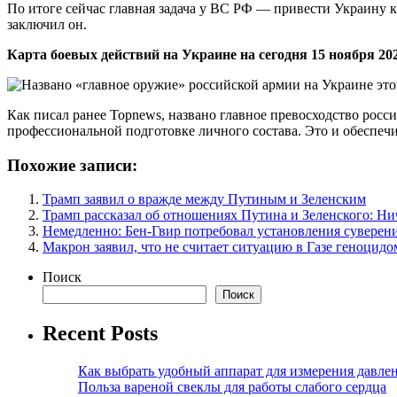
По итоге сейчас главная задача у ВС РФ — привести Украину 
заключил он.
Карта боевых действий на Украине на сегодня 15 ноября 202
Как писал ранее Topnews, названо главное превосходство росс
профессиональной подготовке личного состава. Это и обеспечи
Похожие записи:
Трамп заявил о вражде между Путиным и Зеленским
Трамп рассказал об отношениях Путина и Зеленского: Ни
Немедленно: Бен-Гвир потребовал установления суверен
Макрон заявил, что не считает ситуацию в Газе геноцидо
Поиск
Поиск
Recent Posts
Как выбрать удобный аппарат для измерения давле
Польза вареной свеклы для работы слабого сердца