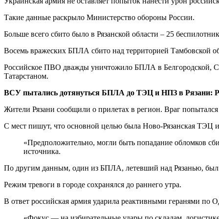
Украинская армия не оставляет попыток нанести урон российс
Такие данные раскрыло Министерство обороны России.
Больше всего сбито было в Рязанской области – 25 беспилотни
Восемь вражеских БПЛА сбито над территорией Тамбовской об
Российское ПВО дважды уничтожило БПЛА в Белгородской, Сар
Татарстаном.
ВСУ пытались дотянуться БПЛА до ТЭЦ и НПЗ в Рязани: Р
Жители Рязани сообщили о прилетах в регион. Враг попыталс
С мест пишут, что основной целью была Ново-Рязанская ТЭЦ и 
«Предположительно, могли быть попадание обломков сбит
источника.
По другим данным, один из БПЛА, летевший над Рязанью, был 
Режим тревоги в городе сохранялся до раннего утра.
В ответ российская армия ударила реактивными геранями по Од
«Фокус — на избирательные удары по складам, логистике