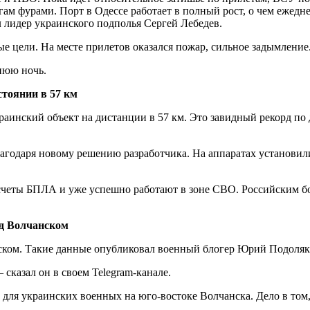
гам фурами. Порт в Одессе работает в полный рост, о чем ежедн
л лидер украинского подполья Сергей Лебедев.
е цели. На месте прилетов оказался пожар, сильное задымление
нюю ночь.
тоянии в 57 км
раинский объект на дистанции в 57 км. Это завидный рекорд по
благодаря новому решению разработчика. На аппаратах установ
асчеты БПЛА и уже успешно работают в зоне СВО. Российским 
од Волчанском
ском. Такие данные опубликовал военный блогер Юрий Подоляка
сказал он в своем Telegram-канале.
» для украинских военных на юго-востоке Волчанска. Дело в то