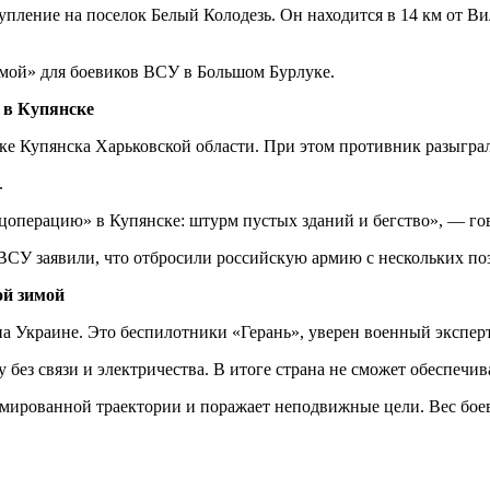
упление на поселок Белый Колодезь. Он находится в 14 км от В
емой» для боевиков ВСУ в Большом Бурлуке.
 в Купянске
ке Купянска Харьковской области. При этом противник разыграл
.
операцию» в Купянске: штурм пустых зданий и бегство», — го
 ВСУ заявили, что отбросили российскую армию с нескольких по
ой зимой
на Украине. Это беспилотники «Герань», уверен военный экспер
без связи и электричества. В итоге страна не сможет обеспечи
ированной траектории и поражает неподвижные цели. Вес боево