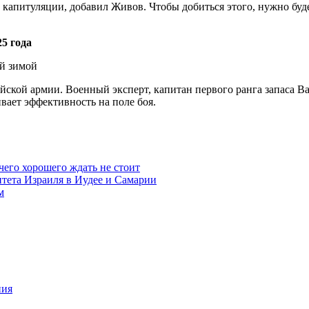
к капитуляции, добавил Живов. Чтобы добиться этого, нужно бу
5 года
ийской армии. Военный эксперт, капитан первого ранга запаса В
вает эффективность на поле боя.
чего хорошего ждать не стоит
итета Израиля в Иудее и Самарии
м
ния