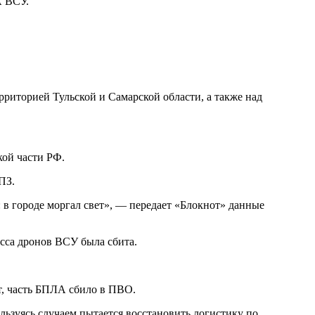
А ВСУ.
иторией Тульской и Самарской области, а также над
кой части РФ.
ПЗ.
 в городе моргал свет», — передает «Блокнот» данные
асса дронов ВСУ была сбита.
т, часть БПЛА сбило в ПВО.
ьзуясь случаем пытается восстановить логистику по