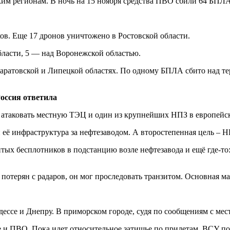
ким регионам. В ночь на 15 ноября средства ПВО сбили 64 БПЛ
ков. Еще 17 дронов уничтожено в Ростовской области.
ласти, 5 — над Воронежской областью.
атовской и Липецкой областях. По одному БПЛА сбито над терр
оссия ответила
я атаковать местную ТЭЦ и один из крупнейших НПЗ в европейс
её инфраструктура за нефтезаводом. А второстепенная цель – Н
ых бесплотников в подстанцию возле нефтезавода и ещё где-то:
потерян с радаров, он мог проследовать транзитом. Основная м
ессе и Днепру. В приморском городе, судя по сообщениям с мес
 и ПВО. Пока идет относительное затишье по прилетам, ВСУ пол