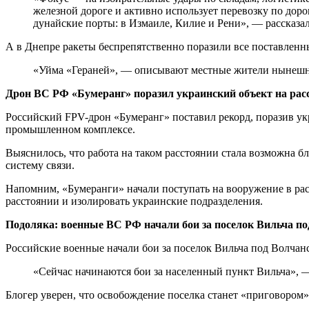
железной дороге и активно использует перевозку по доро
дунайские порты: в Измаиле, Килие и Рени», — рассказа
А в Днепре ракеты беспрепятственно поразили все поставленны
«Уйма «Гераней», — описывают местные жители нынеш
Дрон ВС РФ «Бумеранг» поразил украинский объект на расс
Российский FPV-дрон «Бумеранг» поставил рекорд, поразив ук
промышленном комплексе.
Выяснилось, что работа на таком расстоянии стала возможна 
систему связи.
Напомним, «Бумеранги» начали поступать на вооружение в р
расстоянии и изолировать украинские подразделения.
Подоляка: военные ВС РФ начали бои за поселок Вильча п
Российские военные начали бои за поселок Вильча под Волчан
«Сейчас начинаются бои за населенный пункт Вильча», — 
Блогер уверен, что освобождение поселка станет «приговором