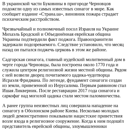
В украинской части Буковины в пригороде Черновцов
подожгли одну из самых известных синагог в мире. Как
сообщает издание «Страна.ua», виновник пожара страдает
психическим расстройством.
Чрезвычайный и полномочный посол Израиля на Украине
Михаэль Бродский и Объединённая еврейская община
Украины подтвердили факт поджога. Правоохранители
задержали подозреваемого. Следствие установило, что месяц
назад он пытался поджечь церковь в этом же районе.
Садгорская синагога, главный иудейский молитвенный дом в
черте города Черновцы, была построена около 1770 года и
служила центром религиозной жизни местной общины. Рядом
с ней возвели дворец почитаемого цадика-чудотворца
Исраэля Фридмана. По легенде, фундамент синагоги создан
из земли, привезенной из Иерусалима. Первым раввином стал
Ишая Ликверник. После реставрации 2017 года синагога и
саркофаг над могилой цадика стали местом паломничества.
А ранее группа неизвестных лиц совершила нападение на
синагогу в Оболонском районе Киева. Несколько молодых
людей демонстративно показывали нацистские приветствия
возле входа в религиозное сооружение. Когда к ним подошёл
представитель еврейской общины, злоумышленники