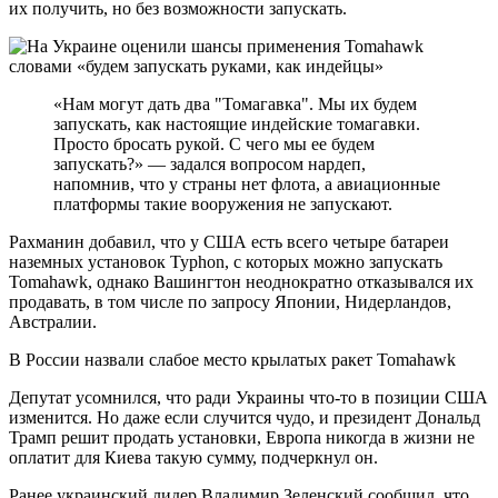
их получить, но без возможности запускать.
«Нам могут дать два "Томагавка". Мы их будем
запускать, как настоящие индейские томагавки.
Просто бросать рукой. С чего мы ее будем
запускать?» — задался вопросом нардеп,
напомнив, что у страны нет флота, а авиационные
платформы такие вооружения не запускают.
Рахманин добавил, что у США есть всего четыре батареи
наземных установок Typhon, с которых можно запускать
Tomahawk, однако Вашингтон неоднократно отказывался их
продавать, в том числе по запросу Японии, Нидерландов,
Австралии.
В России назвали слабое место крылатых ракет Tomahawk
Депутат усомнился, что ради Украины что-то в позиции США
изменится. Но даже если случится чудо, и президент Дональд
Трамп решит продать установки, Европа никогда в жизни не
оплатит для Киева такую сумму, подчеркнул он.
Ранее украинский лидер Владимир Зеленский сообщил, что