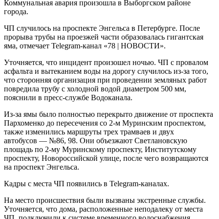
Коммунальная авария произошла в Выборгском районе
города.
ЧП случилось на проспекте Энгельса в Петербурге. После
прорыва трубы на проезжей части образовалась гигантская
яма, отмечает Telegram-канал «78 | НОВОСТИ».
Уточняется, что инцидент произошел ночью. ЧП с провалом
асфальта и вытеканием воды на дорогу случилось из-за того,
что сторонняя организация при проведении земляных работ
повредила трубу с холодной водой диаметром 500 мм,
пояснили в пресс-службе Водоканала.
Из-за ямы было полностью перекрыто движение от проспекта
Пархоменко до пересечения со 2-м Муринским проспектом,
также изменились маршруты трех трамваев и двух
автобусов — №86, 98. Они объезжают Светлановскую
площадь по 2-му Муринскому проспекту, Институтскому
проспекту, Новороссийской улице, после чего возвращаются
на проспект Энгельса.
Кадры с места ЧП появились в Telegram-каналах.
На место происшествия были вызваны экстренные службы.
Уточняется, что дома, расположенные неподалеку от места
ЧП, подключили к системе временного водоснабжения.