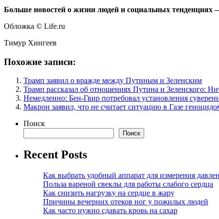
Больше новостей о жизни людей и социальных тенденциях — 
Обложка © Life.ru
Тимур Хингеев
Похожие записи:
Трамп заявил о вражде между Путиным и Зеленским
Трамп рассказал об отношениях Путина и Зеленского: Ни
Немедленно: Бен-Гвир потребовал установления суверен
Макрон заявил, что не считает ситуацию в Газе геноцидо
Поиск
Поиск
Recent Posts
Как выбрать удобный аппарат для измерения давле
Польза вареной свеклы для работы слабого сердца
Как снизить нагрузку на сердце в жару
Причины вечерних отеков ног у пожилых людей
Как часто нужно сдавать кровь на сахар