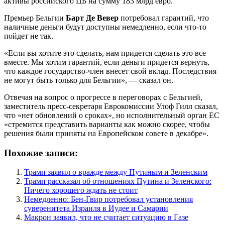
активы российского ЦБ на сумму 183 млрд евро.
Премьер Бельгии
Барт Де Вевер
потребовал гарантий, что
наличные деньги будут доступны немедленно, если что-то
пойдет не так.
«Если вы хотите это сделать, нам придется сделать это все
вместе. Мы хотим гарантий, если деньги придется вернуть,
что каждое государство-член внесет свой вклад. Последствия
не могут быть только для Бельгии», — сказал он.
Отвечая на вопрос о прогрессе в переговорах с Бельгией,
заместитель пресс-секретаря Еврокомиссии Улоф Гилл сказал,
что «нет обновлений о сроках», но исполнительный орган ЕС
«стремится представить варианты как можно скорее, чтобы
решения были приняты на Европейском совете в декабре».
Похожие записи:
Трамп заявил о вражде между Путиным и Зеленским
Трамп рассказал об отношениях Путина и Зеленского:
Ничего хорошего ждать не стоит
Немедленно: Бен-Гвир потребовал установления
суверенитета Израиля в Иудее и Самарии
Макрон заявил, что не считает ситуацию в Газе