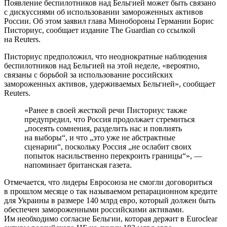
Появление беспилотников над Бельгией может быть связано
с дискуссиями об использовании замороженных активов
России. Об этом заявил глава Минобороны Германии Борис
Писториус, сообщает издание The Guardian со ссылкой
на Reuters.
Писториус предположил, что неоднократные наблюдения
беспилотников над Бельгией на этой неделе, «вероятно,
связаны с борьбой за использование российских
замороженных активов, удерживаемых Бельгией», сообщает
Reuters.
«Ранее в своей жесткой речи Писториус также
предупредил, что Россия продолжает стремиться
„посеять сомнения, разделить нас и повлиять
на выборы“, и что „это уже не абстрактные
сценарии“, поскольку Россия „не ослабит своих
попыток насильственно перекроить границы“», —
напоминает британская газета.
Отмечается, что лидеры Евросоюза не смогли договориться
в прошлом месяце о так называемом репарационном кредите
для Украины в размере 140 млрд евро, который должен быть
обеспечен замороженными российскими активами.
Им необходимо согласие Бельгии, которая держит в Euroclear