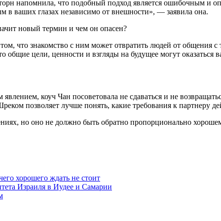
орн напомнила, что подобный подход является ошибочным и опа
ым в ваших глазах независимо от внешности», — заявила она.
том, что знакомство с ним может отвратить людей от общения с
 что общие цели, ценности и взгляды на будущее могут оказатьс
 явлением, коуч Чан посоветовала не сдаваться и не возвращать
Шреком позволяет лучше понять, какие требования к партнеру д
ениях, но оно не должно быть обратно пропорционально хорош
чего хорошего ждать не стоит
итета Израиля в Иудее и Самарии
м