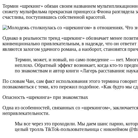
Термин «шрекинг» обязан своим названием мультипликационн
сюжету мультфильма прекрасная принцесса Фиона разглядела 
счастлива, поступившись собственной красотой.
Однако в реальности тренд «шрекинг» обозначает менее позити
конвенционально привлекательным, в надежде, что он ответит
являются залогом удачного романа, а наоборот, становятся пр
Термин, может, и новый, но само поведение — нет. Многи
неплохо. Обратный эффект возникает, когда кто-то предпо
по знакомствам и автор книги «Лагерь расставания: наука 
По словам Чан, сам факт использования этого термина говорит
познакомиться с теми, кто пережил подобное. «Как будто мы с
Опасность «шрекинга» при знакомствах
Одна из особенностей, связанных со «шрекингом», заключается
непривлекательности.
Мы все через это проходили. Мы даем шанс парню, который
целый тролль TikTok-пользовательница с никнеймом @thi