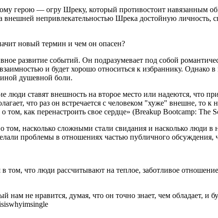
ому герою — огру Шреку, который противостоит навязанным об
за внешней непривлекательностью Шрека достойную личность, с
вное развитие событий. Он подразумевает под собой романтичес
 взаимностью и будет хорошо относиться к избраннику. Однако
ичиной душевной боли.
е люди ставят внешность на второе место или надеются, что при
лагает, что раз он встречается с человеком "хуже" внешне, то к
о том, как перенастроить свое сердце» (Breakup Bootcamp: The Sci
 о том, насколько сложными стали свидания и насколько люди в
делали проблемы в отношениях частью публичного обсуждения, ч
 в том, что люди рассчитывают на теплое, заботливое отношение
 нам не нравится, думая, что он точно знает, чем обладает, и б
siswhyimsingle