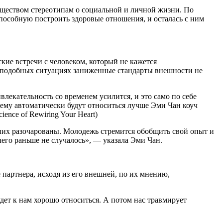
ществом стереотипам о социальной и личной жизни. По
пособную построить здоровые отношения, и осталась с ним
кие встречи с человеком, который не кажется
 в подобных ситуациях заниженные стандарты внешности не
влекательность со временем усилится, и это само по себе
 нему автоматически будут относиться лучше Эми Чан коуч
ence of Rewiring Your Heart)
 них разочарованы. Молодежь стремится обобщить свой опыт и
его раньше не случалось», — указала Эми Чан.
 партнера, исходя из его внешней, по их мнению,
удет к нам хорошо относиться. А потом нас травмирует