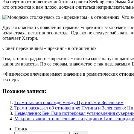
Эксперт по отношениям дейтинг-сервиса Seeking.com Эмма Хат
кто относится к вам плохо, должен считаться непривлекательн
Другая опасность появления термина «шрекинг» заключается в 
из-за страха негативного исхода. Однако не следует забывать,
отмечает Хаторн.
Совет пережившим «шрекинг» в отношениях
Тем, кто пострадал от «шрекинга» или оказался напуган данным
канонам красоты. По ее словам, знакомство с так называемым 
«Физическое влечение имеет значение в романтических отнош
эксперт.
Похожие записи:
Трамп заявил о вражде между Путиным и Зеленским
Трамп рассказал об отношениях Путина и Зеленского: Ни
Немедленно: Бен-Гвир потребовал установления суверен
Макрон заявил, что не считает ситуацию в Газе геноцидо
Поиск