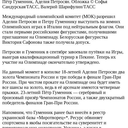
Пётр Гуменник, Аделия Петросян. Обложка © Софья
Сандурская/ТАСС, Валерий Шарифулин/ТАСС
Международный олимпийский комитет (МОК) разрешил
Аделии Петросян и Петру Гуменнику выступить на зимних
Олимпийских играх в Италии под нейтральным флагом. Они
стали первыми российскими фигуристами, получившими
приглашение на Олимпиаду. Белорусская фигуристка
Виктория Сафонова также получила допуск.
Петросян и Гуменник в сентябре завоевали путёвки на Игры,
выиграв квалификационный турнир в Пекине. Теперь их
участие на Олимпиаде окончательно утверждено.
На данный момент в копилке 18-летней Аделии Петросян два
золота Чемпионата России и три победы в финале Гран-При
России. При чистом прокате на Олимпиаде она будет иметь
все шансы на золото, ведь в её арсенале имеются четверные
прыжки. 23-летний Пётр Гуменник — серебряный и
бронзовый призёр Чемпионатов России, а также двухкратный
победитель финалов Гран-При России.
Напомним, что Гуменник ранее был внесён в реестр
украинской базы «Миротворец»*. Ресурс обвиняет
спортсмена в якобы посягательстве на суверенитет и
территориальную целостность Украины, а также в