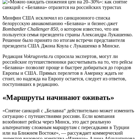
Минфин США исключил из санкционного списка
белорусскую авиакомпанию «Белавиа» и бизнес-джет
Bombardier Challenger 850
, о котором известно, что им
пользуется семья президента страны Александра Лукашенко.
Решение было принято по итогам встречи представителя
президента США Джона Коула с Лукашенко в Минске.
Редакция
Vokrugsveta.ru
спросила экспертов, могут ли
российские путешественники рассчитывать на то, что рейсы
«Белавиа» позволят проще и быстрее добираться до городов
Европы и США. Прямых перелетов в Америку ждать не
стоит, но надежда на Европу остается, следует из ответов,
поступивших в редакцию.
«Маршруты начинают оживать»
«Снятие санкций с „Белавиа“ действительно может изменить
ситуацию с путешествиями россиян. Если компания
возобновит рейсы через Минск, это даст реальную
альтернативу сложным маршрутам с пересадками в Турции
или на Ближнем Востоке», — рассуждает коммерческий
директор визового агентства «Изивиза» Алина Абдулатипова.