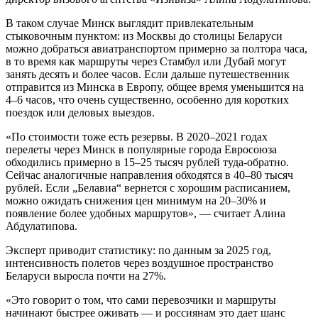
В таком случае Минск выглядит привлекательным
стыковочным пунктом: из Москвы до столицы Беларуси
можно добраться авиатранспортом примерно за полтора часа,
в то время как маршруты через Стамбул или Дубай могут
занять десять и более часов. Если дальше путешественник
отправится из Минска в Европу, общее время уменьшится на
4–6 часов, что очень существенно, особенно для коротких
поездок или деловых выездов.
«По стоимости тоже есть резервы. В 2020–2021 годах
перелеты через Минск в популярные города Евросоюза
обходились примерно в 15–25 тысяч рублей туда-обратно.
Сейчас аналогичные направления обходятся в 40–80 тысяч
рублей. Если „Белавиа“ вернется с хорошим расписанием,
можно ожидать снижения цен минимум на 20–30% и
появление более удобных маршрутов», — считает Алина
Абдулатипова.
Эксперт приводит статистику: по данным за 2025 год,
интенсивность полетов через воздушное пространство
Беларуси выросла почти на 27%.
«Это говорит о том, что сами перевозчики и маршруты
начинают быстрее оживать — и россиянам это дает шанс