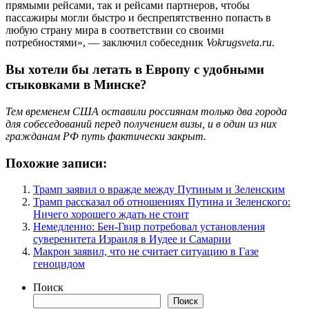
прямыми рейсами, так и рейсами партнеров, чтобы
пассажиры могли быстро и беспрепятственно попасть в
любую страну мира в соответствии со своими
потребностями», — заключил собеседник
Vokrugsveta.ru
.
Вы хотели бы летать в Европу с удобными
стыковками в Минске?
Тем временем США
оставили россиянам только два города
для собеседований перед получением визы, и в один из них
гражданам РФ путь фактически закрыт.
Похожие записи:
Трамп заявил о вражде между Путиным и Зеленским
Трамп рассказал об отношениях Путина и Зеленского:
Ничего хорошего ждать не стоит
Немедленно: Бен-Гвир потребовал установления
суверенитета Израиля в Иудее и Самарии
Макрон заявил, что не считает ситуацию в Газе
геноцидом
Поиск
Поиск