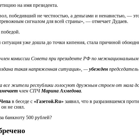
петицию на имя президента.
вол, победивший не честностью, а деньгами и ненавистью, — эт
 тревожным сигналом для всей страны», — отмечает Дудаев.
 победой.
ситуация уже дошла до точки кипения, стала причиной обоюдных
член комиссии Совета при президенте РФ по межнациональны
создана такая напряженная ситуация», —
убежден
председатель 
когда все жители республики голосуют дружным строем от мала 
тмечает
член СПЧ
Марина Ахмедова
.
 Чепа
в беседе с
«Газетой.Ru»
заявил, что в разразившемся прот
он не снял.
бречено