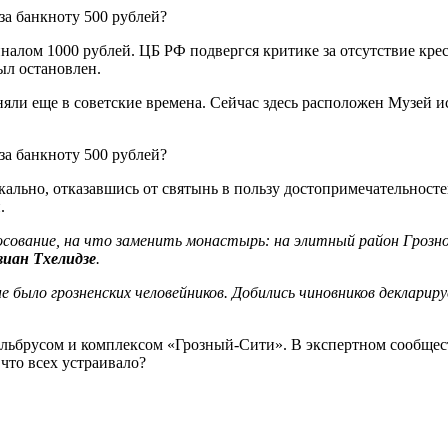
лом 1000 рублей. ЦБ РФ подвергся критике за отсутствие крес
ыл остановлен.
няли еще в советские времена. Сейчас здесь расположен Музей и
кально, отказавшись от святынь в пользу достопримечательносте
.
лосование, на что заменить монастырь: на элитный район Гроз
виан Тхелидзе
.
не было грозненских человейников. Добились чиновников деклар
льбрусом и комплексом «Грозный-Сити». В экспертном сообщест
 что всех устраивало?