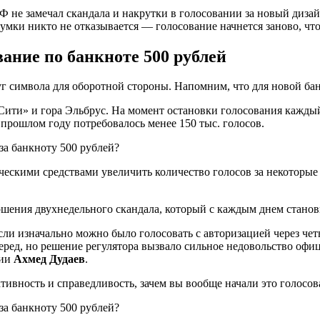
е замечал скандала и накрутки в голосовании за новый дизайн
адумки никто не отказывается — голосование начнется заново, ч
ание по банкноте 500 рублей
круг символа для оборотной стороны. Напомним, что для новой
ити» и гора Эльбрус. На момент остановки голосования каждый 
прошлом году потребовалось менее 150 тыс. голосов.
ескими средствами увеличить количество голосов за некоторые 
ершения двухнедельного скандала, который с каждым днем станов
если изначально можно было голосовать с авторизацией через че
перед, но решение регулятора вызвало сильное недовольство оф
ции
Ахмед Дудаев
.
тивность и справедливость, зачем вы вообще начали это голосо