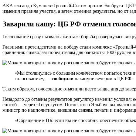
АКАлександр Куманев«Грозный-Сити» против Эльбруса. ЦБ РФ н
изменил правила участия, а затем отменил результаты, но от з
Заварили кашу: ЦБ РФ отменил голосов
Голосование сразу вызвало ажиотаж: борьба развернулась во
Главными претендентами на победу стали комплекс «Грозный-С
сравнения: символам-победителям для банкноты 1000 рублей в 
«Мы столкнулись с большим количеством попыток технич
голосования», —
сообщили
накануне вечером в ЦБ РФ.
Таким образом, голосование отменили всего за два дня до зав
Незадолго до отмены результатов регулятор изменил условия: 
способ — через «Госуслуги». После этого Эльбрус вырвался в
министр по нацполитике, внешним связям, печати и информа
«Обращение к ЦБ: если вы не способны обеспечить объек