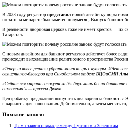
В 2023 году регулятор
представил
новый дизайн купюры номина
но зато на минарете был заметен полумесяц. Выпуск банкнот б
В реальности дворцовая церковь тоже не имеет крестов — их с
Татарстан.
С новым дизайном для банкнот регулятор действует более ради
происходит выхолащивание религиозного пространства России
«Теперь и вовсе решили убрать монастырь с купюры. Идет го
священников-блогеров при Синодальном отделе ВЦОиСМИ
Аль
«Сейчас вся страна голосует за Эльбрус лишь бы на банкноте 
символами!» — призвал Дюков.
Центробанку предложили выпустить два варианта банкнот: с Э
в варианты для голосования. Действительно, а зачем менять то,
Похожие записи:
Трамп заявил о вражде между Путиным и Зеленским