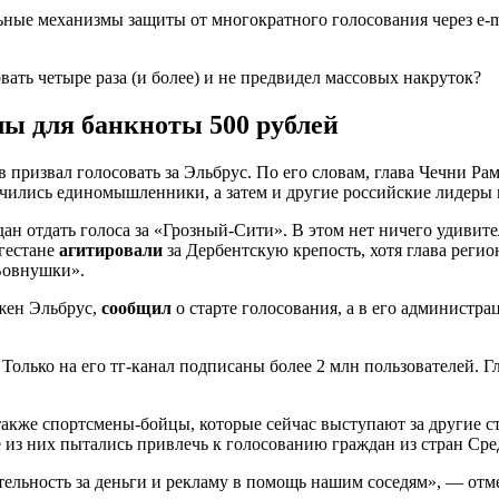
ьные механизмы защиты от многократного голосования через e-m
ать четыре раза (и более) и не предвидел массовых накруток?
лы для банкноты 500 рублей
в призвал голосовать за Эльбрус. По его словам, глава Чечни
ючились единомышленники, а затем и другие российские лидеры 
ан отдать голоса за «Грозный-Сити». В этом нет ничего удивите
агестане
агитировали
за Дербентскую крепость, хотя глава реги
Вовнушки».
ожен Эльбрус,
сообщил
о старте голосования, а в его администр
Только на его тг-канал подписаны более 2 млн пользователей. 
акже спортсмены-бойцы, которые сейчас выступают за другие ст
е из них пытались привлечь к голосованию граждан из стран Ср
ельность за деньги и рекламу в помощь нашим соседям», — отм