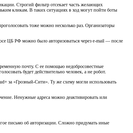
икации. Строгий фильтр отсекает часть желающих
льким кликам. В таких ситуациях в ход могут пойти боты
 проголосовать тоже можно несколько раз. Организаторы
росе ЦБ РФ можно было авторизоваться через e-mail — после
 временную почту. С ее помощью недобросовестные
олосовать будет действительно человек, а не робот.
ud+ за «Грозный-Сити». Ту же схему могли использовать
начение. Ненужные адреса можно деактивировать или
ругое письмо об авторизации. Сложно придумать иные