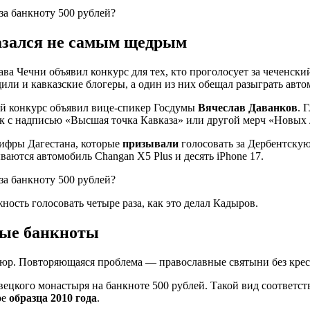
азался не самым щедрым
ва Чечни объявил конкурс для тех, кто проголосует за чеченс
или и кавказские блогеры, а один из них обещал разыграть авто
ой конкурс объявил вице-спикер Госдумы
Вячеслав Даванков
. 
лок с надписью «Высшая точка Кавказа» или другой мерч «Новых
ифры Дагестана, которые
призывали
голосовать за Дербентскую
ваются автомобиль Changan X5 Plus и десять iPhone 17.
ость голосовать четыре раза, как это делал Кадыров.
ные банкноты
пюр. Повторяющаяся проблема — православные святыни без крест
цкого монастыря на банкноте 500 рублей. Такой вид соответств
ре
образца 2010 года
.