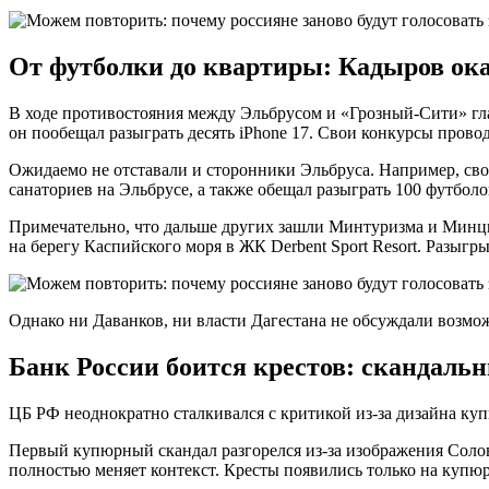
От футболки до квартиры: Кадыров ок
В ходе противостояния между Эльбрусом и «Грозный-Сити» гла
он пообещал разыграть десять iPhone 17. Свои конкурсы провод
Ожидаемо не отставали и сторонники Эльбруса. Например, св
санаториев на Эльбрусе, а также обещал разыграть 100 футбо
Примечательно, что дальше других зашли Минтуризма и Минц
на берегу Каспийского моря в ЖК Derbent Sport Resort. Разыгры
Однако ни Даванков, ни власти Дагестана не обсуждали возможн
Банк России боится крестов: скандаль
ЦБ РФ неоднократно сталкивался с критикой из-за дизайна ку
Первый купюрный скандал разгорелся из-за изображения Солове
полностью меняет контекст. Кресты появились только на купю