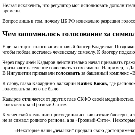
Нельзя исключить, что регулятор мог использовать дополнител
времени.
Вопрос лишь в том, почему ЦБ РФ изначально разрешил голосов
Чем запомнилось голосование за симво
Еще на старте голосования правый блогер Владислав Поздняко
чтобы победа досталась чеченскому символу. К блогеру подкл
Через пару дней Кадыров действительно начал призывать гражд
призывают население голосовать за их символ. Например, в Д
В Ингушетии призывали
голосовать
за башенный комплекс «
К слову, глава Кабардино-Балкарии
Казбек Коков
, где распол
голосовать за него не было.
Кадыров отличается от других глав СКФО своей медийностью. 
голосовать за «Грозный-Сити».
К чеченской кампании присоединились кавказские блогеры, а т
не за символ родного региона, а за «Грозный-Сити». Некоторы
«Некоторые наши „земляки“ продали свою достопримечат