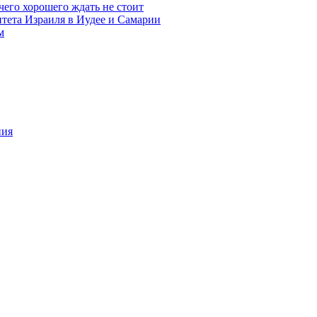
чего хорошего ждать не стоит
итета Израиля в Иудее и Самарии
м
ния