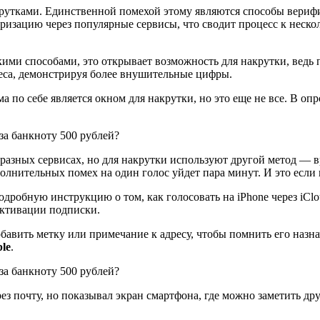
крутками. Единственной помехой этому являются способы вериф
ризацию через популярные сервисы, что сводит процесс к неско
ькими способами, это открывает возможность для накрутки, ведь
еса, демонстрируя более внушительные цифры.
а по себе является окном для накрутки, но это еще не все. В оп
 разных сервисах, но для накрутки используют другой метод —
олнительных помех на один голос уйдет пара минут. И это если г
дробную инструкцию о том, как голосовать на iPhone через iClo
активации подписки.
бавить метку или примечание к адресу, чтобы помнить его наз
le
.
ез почту, но показывал экран смартфона, где можно заметить д