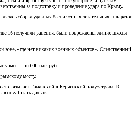
ажданской инфраструктуры на полуострове, и пунктам
етственны за подготовку и проведение удара по Крыму.
влялась сборка ударных беспилотных летательных аппаратов,
, еще 16 получили ранения, были повреждены здание школы
ой зоне, «где нет никаких военных объектов». Следственный
авмами — по 600 тыс. руб.
Крымскому мосту.
ст связывает Таманский и Керченский полуострова. В
начение.Читать дальше