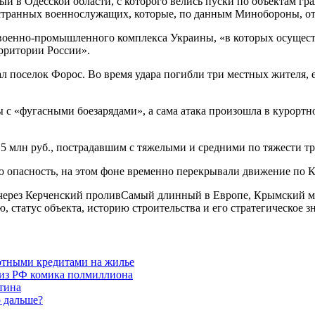
ый в Одесской области, с которого велись пуски по объектам гр
транных военнослужащих, которые, по данным Минобороны, отв
 военно-промышленного комплекса Украины, «в которых осущест
рритории России».
пал поселок Форос. Во время удара погибли три местных жителя
 с «фугасными боезарядами», а сама атака произошла в курортн
 млн руб., пострадавшим с тяжелыми и средними по тяжести тр
ю опасность, на этом фоне временно перекрывали движение по 
через Керченский проливСамый длинный в Европе, Крымский мо
 статус объекта, историю строительства и его стратегическое з
готными кредитами на жилье
о из РФ комика полмиллиона
тина
о дальше?