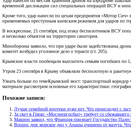
Удар нанесен по местам хранения дронов на аэродроме Школьн
временной дислокации сил специальных операций ВСУ и инос
Кроме того, удар нанесли по цехам предприятия «Мотор Сич»
применяемых преступным киевским режимом для ударов по те
В воскресенье, 21 сентября, под атаку беспилотников ВСУ по
и несколько объектов на территории санатория.
Минобороны заявило, что при ударе были задействованы дроны
комитет возбудил уголовное дело о теракте (ст. 205).
Крымские власти пообещали выплатить семьям погибших по 1,5
Утром 23 сентября в Крыму объявляли беспилотную и ракетну
Узнать больше по темеКрымский мост: транспортный коридор 
материале рассмотрим основные его характеристики: географию,
Похожие записи:
Лучше семейной ипотеки хуже нет. Что происходит с ль
За свет в Грязи: «Мосэнергосбыт» требует со сбежавшег
Макрон заявил, что Франция признает Государство Палес
Вопрос дня: морское дно у Анапы очищено от мазута. Чт