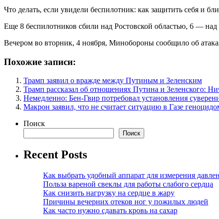
Что делать, если увидели беспилотник: как защитить себя и бл
Еще 8 беспилотников сбили над Ростовской областью, 6 — над
Вечером во вторник, 4 ноября, Минобороны сообщило об атака
Похожие записи:
Трамп заявил о вражде между Путиным и Зеленским
Трамп рассказал об отношениях Путина и Зеленского: Ни
Немедленно: Бен-Гвир потребовал установления суверен
Макрон заявил, что не считает ситуацию в Газе геноцидо
Поиск
Поиск
Recent Posts
Как выбрать удобный аппарат для измерения давле
Польза вареной свеклы для работы слабого сердца
Как снизить нагрузку на сердце в жару
Причины вечерних отеков ног у пожилых людей
Как часто нужно сдавать кровь на сахар