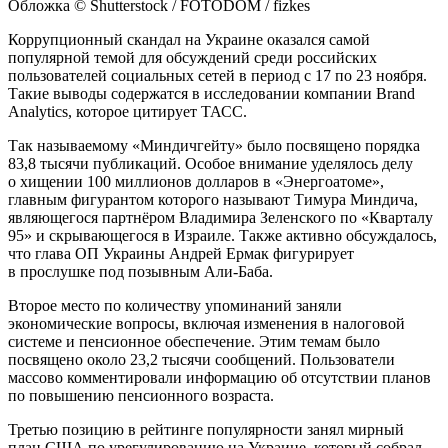
Обложка © Shutterstock / FOTODOM / fizkes
Коррупционный скандал на Украине оказался самой
популярной темой для обсуждений среди российских
пользователей социальных сетей в период с 17 по 23 ноября.
Такие выводы содержатся в исследовании компании Brand
Analytics, которое цитирует ТАСС.
Так называемому «Миндичгейту» было посвящено порядка
83,8 тысячи публикаций. Особое внимание уделялось делу
о хищении 100 миллионов долларов в «Энергоатоме»,
главным фигурантом которого называют Тимура Миндича,
являющегося партнёром Владимира Зеленского по «Кварталу
95» и скрывающегося в Израиле. Также активно обсуждалось,
что глава ОП Украины Андрей Ермак фигурирует
в прослушке под позывным Али-Баба.
Второе место по количеству упоминаний заняли
экономические вопросы, включая изменения в налоговой
системе и пенсионное обеспечение. Этим темам было
посвящено около 23,2 тысячи сообщений. Пользователи
массово комментировали информацию об отсутствии планов
по повышению пенсионного возраста.
Третью позицию в рейтинге популярности занял мирный
план США по урегулированию на Украине, который собрал