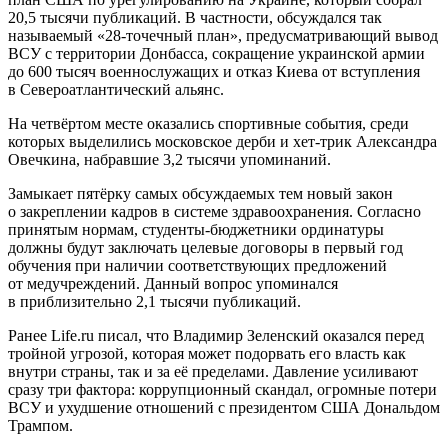
20,5 тысячи публикаций. В частности, обсуждался так
называемый «28-точечный план», предусматривающий вывод
ВСУ с территории Донбасса, сокращение украинской армии
до 600 тысяч военнослужащих и отказ Киева от вступления
в Североатлантический альянс.
На четвёртом месте оказались спортивные события, среди
которых выделились московское дерби и хет-трик Александра
Овечкина, набравшие 3,2 тысячи упоминаний.
Замыкает пятёрку самых обсуждаемых тем новый закон
о закреплении кадров в системе здравоохранения. Согласно
принятым нормам, студенты-бюджетники ординатуры
должны будут заключать целевые договоры в первый год
обучения при наличии соответствующих предложений
от медучреждений. Данный вопрос упоминался
в приблизительно 2,1 тысячи публикаций.
Ранее Life.ru писал, что Владимир Зеленский оказался перед
тройной угрозой, которая может подорвать его власть как
внутри страны, так и за её пределами. Давление усиливают
сразу три фактора: коррупционный скандал, огромные потери
ВСУ и ухудшение отношений с президентом США Дональдом
Трампом.