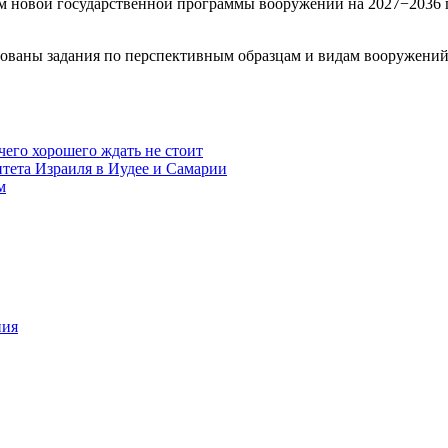
ом новой государственной программы вооружений на 2027−2036 
аны задания по перспективным образцам и видам вооружений д
чего хорошего ждать не стоит
итета Израиля в Иудее и Самарии
м
ния