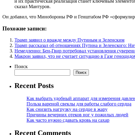
и их практическая реализация станет ключевым элемент
сказал Мантуров.
Он добавил, что Минобороны РФ и Генштабом РФ «сформулиров
Похожие записи:
Трамп заявил о вражде между Путиным и Зеленским
Трамп рассказал об отношениях Путина и Зеленского: Ни
Немедленно: Бен-Гвир потребовал установления суверен
Макрон заявил, что не считает ситуацию в Газе геноцидо
Поиск
Поиск
Recent Posts
Как выбрать удобный аппарат для измерения давле
Польза вареной свеклы для работы слабого сердца
Как снизить нагрузку на сердце в жару
Причины вечерних отеков ног у пожилых людей
Как часто нужно сдавать кровь на сахар
Recent Comments