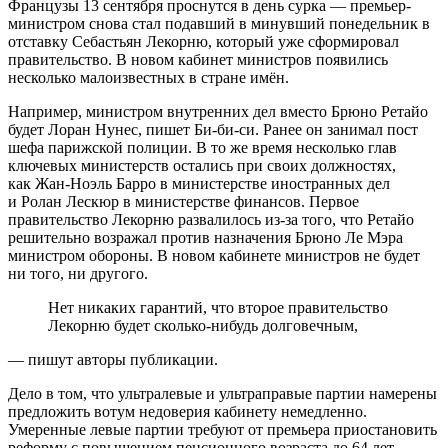
Французы 13 сентября проснутся в день сурка — премьер-
министром снова стал подавший в минувший понедельник в
отставку Себастьян Лекорню, который уже сформировал
правительство. В новом кабинет министров появились
несколько малоизвестных в стране имён.
Например, министром внутренних дел вместо Брюно Ретайо
будет Лоран Нунес, пишет Би-би-си. Ранее он занимал пост
шефа парижской полиции. В то же время несколько глав
ключевых министерств остались при своих должностях,
как Жан-Ноэль Барро в министерстве иностранных дел
и Ролан Лескюр в министерстве финансов. Первое
правительство Лекорню развалилось из-за того, что Ретайо
решительно возражал против назначения Брюно Ле Мэра
министром обороны. В новом кабинете министров не будет
ни того, ни другого.
Нет никаких гарантий, что второе правительство
Лекорню будет сколько-нибудь долговечным,
— пишут авторы публикации.
Дело в том, что ультралевые и ультраправые партии намерены
предложить вотум недоверия кабинету немедленно.
Умеренные левые партии требуют от премьера приостановить
реформу с повышением пенсионного возраста до 64 лет,