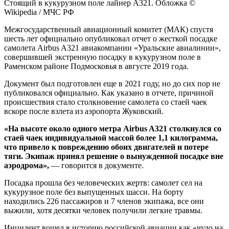
Стоящий в кукурузном поле лайнер А321. Обложка ©
Wikipedia / МЧС РФ
Межгосударственный авиационный комитет (МАК) спустя
шесть лет официально опубликовал отчет о жесткой посадке
самолета Airbus A321 авиакомпании «Уральские авиалинии»,
совершившей экстренную посадку в кукурузном поле в
Раменском районе Подмосковья в августе 2019 года.
Документ был подготовлен еще в 2021 году, но до сих пор не
публиковался официально. Как указано в отчете, причиной
происшествия стало столкновение самолета со стаей чаек
вскоре после взлета из аэропорта Жуковский.
«На высоте около одного метра Airbus A321 столкнулся со
стаей чаек индивидуальной массой более 1,1 килограмма,
что привело к повреждению обоих двигателей и потере
тяги. Экипаж принял решение о вынужденной посадке вне
аэродрома»,
— говорится в документе.
Посадка прошла без человеческих жертв: самолет сел на
кукурузное поле без выпущенных шасси. На борту
находились 226 пассажиров и 7 членов экипажа, все они
выжили, хотя десятки человек получили легкие травмы.
Инцидент вошел в историю российской авиации как «чудо на