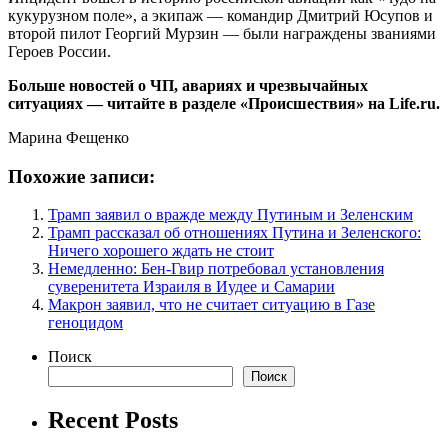
кукурузном поле», а экипаж — командир Дмитрий Юсупов и
второй пилот Георгий Мурзин — были награждены званиями
Героев России.
Больше новостей о ЧП, авариях и чрезвычайных
ситуациях — читайте в разделе «Происшествия» на Life.ru.
Марина Фещенко
Похожие записи:
Трамп заявил о вражде между Путиным и Зеленским
Трамп рассказал об отношениях Путина и Зеленского:
Ничего хорошего ждать не стоит
Немедленно: Бен-Гвир потребовал установления
суверенитета Израиля в Иудее и Самарии
Макрон заявил, что не считает ситуацию в Газе
геноцидом
Поиск
Поиск
Recent Posts