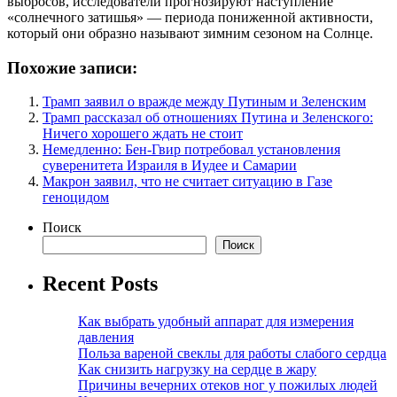
выбросов, исследователи прогнозируют наступление
«солнечного затишья» — периода пониженной активности,
который они образно называют зимним сезоном на Солнце.
Похожие записи:
Трамп заявил о вражде между Путиным и Зеленским
Трамп рассказал об отношениях Путина и Зеленского:
Ничего хорошего ждать не стоит
Немедленно: Бен-Гвир потребовал установления
суверенитета Израиля в Иудее и Самарии
Макрон заявил, что не считает ситуацию в Газе
геноцидом
Поиск
Поиск
Recent Posts
Как выбрать удобный аппарат для измерения
давления
Польза вареной свеклы для работы слабого сердца
Как снизить нагрузку на сердце в жару
Причины вечерних отеков ног у пожилых людей