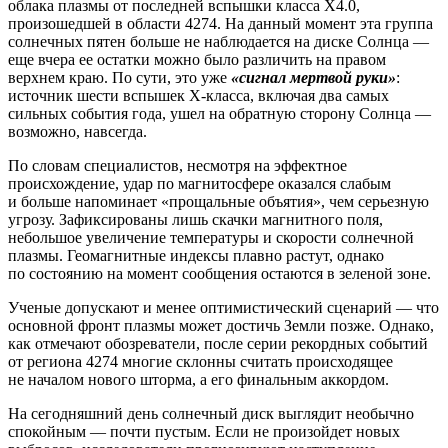
облака плазмы от последней вспышки класса X4.0,
произошедшей в области 4274. На данный момент эта группа
солнечных пятен больше не наблюдается на диске Солнца —
еще вчера ее остатки можно было различить на правом
верхнем краю. По сути, это уже
«сигнал мертвой руки»
:
источник шести вспышек X-класса, включая два самых
сильных события года, ушел на обратную сторону Солнца —
возможно, навсегда.
По словам специалистов, несмотря на эффектное
происхождение, удар по магнитосфере оказался слабым
и больше напоминает «прощальные объятия», чем серьезную
угрозу. Зафиксированы лишь скачки магнитного поля,
небольшое увеличение температуры и скорости солнечной
плазмы. Геомагнитные индексы плавно растут, однако
по состоянию на момент сообщения остаются в зеленой зоне.
Ученые допускают и менее оптимистический сценарий — что
основной фронт плазмы может достичь Земли позже. Однако,
как отмечают обозреватели, после серии рекордных событий
от региона 4274 многие склонны считать происходящее
не началом нового шторма, а его финальным аккордом.
На сегодняшний день солнечный диск выглядит необычно
спокойным — почти пустым. Если не произойдет новых