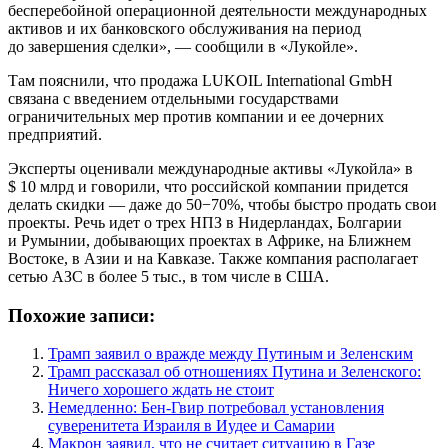
бесперебойной операционной деятельности международных
активов и их банковского обслуживания на период
до завершения сделки», — сообщили в «Лукойле».
Там пояснили, что продажа LUKOIL International GmbH
связана с введением отдельными государствами
ограничительных мер против компании и ее дочерних
предприятий.
Эксперты оценивали международные активы «Лукойла» в
$ 10 млрд и говорили, что российской компании придется
делать скидки — даже до 50−70%, чтобы быстро продать свои
проекты​. Речь идет о трех НПЗ в Нидерландах, Болгарии
и Румынии, добывающих проектах в Африке, на Ближнем
Востоке, в Азии и на Кавказе. Также компания располагает
сетью АЗС в более 5 тыс., в том числе в США.
Похожие записи:
Трамп заявил о вражде между Путиным и Зеленским
Трамп рассказал об отношениях Путина и Зеленского:
Ничего хорошего ждать не стоит
Немедленно: Бен-Гвир потребовал установления
суверенитета Израиля в Иудее и Самарии
Макрон заявил, что не считает ситуацию в Газе