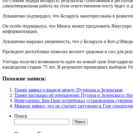
По словам лидера Беларуси, результаты голосования в респуб
самоотверженная работа на этом ответственном посту будет и 
Лукашенко подтвердил, что Беларусь заинтересована в развити
Он особо подчеркнул, что Минск может предложить Ямусукро св
информатизации.
Лукашенко выразил уверенность, что у Беларуси и Кот-д’Ивуа
Президент республики пожелал коллеге здоровья и сил для ре
Уаттара получил возможность идти на новый срок благодаря к
кандидатам старше 75 лет. В результате прошедших выборов Уа
Похожие записи:
Трамп заявил о вражде между Путиным и Зеленским
Трамп рассказал об отношениях Путина и Зеленского: Ни
Немедленно: Бен-Гвир потребовал установления суверен
Макрон заявил, что не считает ситуацию в Газе геноцидо
Поиск
Поиск