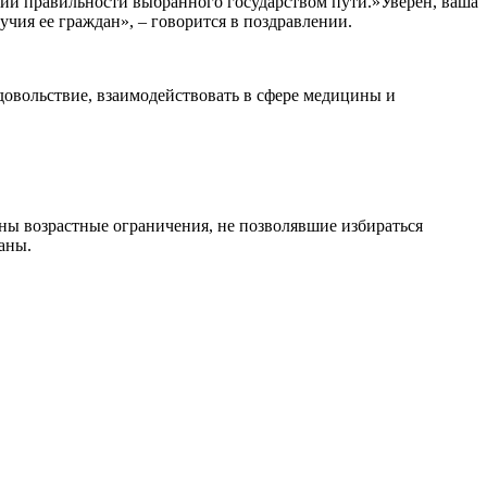
нии правильности выбранного государством пути.»Уверен, ваша
чия ее граждан», – говорится в поздравлении.
довольствие, взаимодействовать в сфере медицины и
ны возрастные ограничения, не позволявшие избираться
аны.