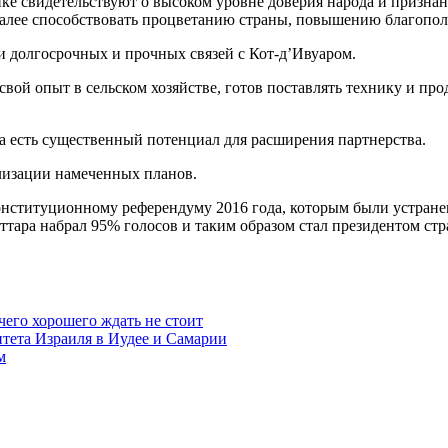
лике свидетельствуют о высоком уровне доверия народа и призна
далее способствовать процветанию страны, повышению благополу
и долгосрочных и прочных связей с Кот-д’Ивуаром.
ой опыт в сельском хозяйстве, готов поставлять технику и про
ра есть существенный потенциал для расширения партнерства.
ализации намеченных планов.
онституционному референдуму 2016 года, которым были устране
ттара набрал 95% голосов и таким образом стал президентом стр
чего хорошего ждать не стоит
итета Израиля в Иудее и Самарии
м