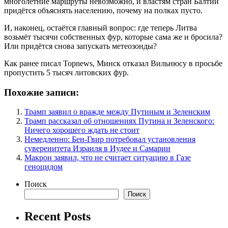
многолетние маршруты невозможно, и властям стран Балтии
придётся объяснять населению, почему на полках пусто.
И, наконец, остаётся главный вопрос: где теперь Литва
возьмёт тысячи собственных фур, которые сама же и бросила?
Или придётся снова запускать метеозонды?
Как ранее писал Topnews, Минск отказал Вильнюсу в просьбе
пропустить 5 тысяч литовских фур.
Похожие записи:
Трамп заявил о вражде между Путиным и Зеленским
Трамп рассказал об отношениях Путина и Зеленского:
Ничего хорошего ждать не стоит
Немедленно: Бен-Гвир потребовал установления
суверенитета Израиля в Иудее и Самарии
Макрон заявил, что не считает ситуацию в Газе
геноцидом
Поиск
Поиск
Recent Posts