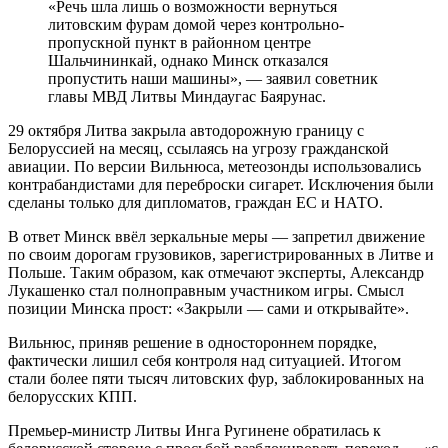
«Речь шла лишь о возможности вернуться
литовским фурам домой через контрольно-
пропускной пункт в районном центре
Шальчининкай, однако Минск отказался
пропустить наши машины», — заявил советник
главы МВД Литвы Миндаугас Баярунас.
29 октября Литва закрыла автодорожную границу с
Белоруссией на месяц, ссылаясь на угрозу гражданской
авиации. По версии Вильнюса, метеозонды использовались
контрабандистами для переброски сигарет. Исключения были
сделаны только для дипломатов, граждан ЕС и НАТО.
В ответ Минск ввёл зеркальные меры — запретил движение
по своим дорогам грузовиков, зарегистрированных в Литве и
Польше. Таким образом, как отмечают эксперты, Александр
Лукашенко стал полноправным участником игры. Смысл
позиции Минска прост: «Закрыли — сами и открывайте».
Вильнюс, приняв решение в одностороннем порядке,
фактически лишил себя контроля над ситуацией. Итогом
стали более пяти тысяч литовских фур, заблокированных на
белорусских КПП.
Премьер-министр Литвы Инга Ругинене обратилась к