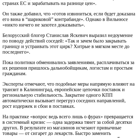
странах ЕС и зарабатывать на разнице цен».
Он также добавил, что «готов извиниться, если будет доказана
его вина в “шариковой” контрабанде». Однако в Вильнюсе
«никто ничего не захотел доказывать».
Белорусский блогер Станислав Яскевич выразил недоумение
по поводу действий соседей: «Так и зачем было закрывать
границу и устраивать этот цирк? Хитрые в мягком месте до
последнего».
Пока политики обменивались заявлениями, расплачиваться за
их решения пришлось дальнобойщикам, логистам и простым
гражданам.
Эксперты отмечают, что подобные меры напрямую влияют на
транзит в Калининград, европейские цепочки поставок и
региональную стабильность. Закрытие одного КПП
автоматически вызывает перегруз соседних направлений,
рост издержек и сбои в поставках.
На практике «вопрос ведь всего лишь о фурах» превращается
в системный кризис — одна задержка тянет за собой десятки
других. В результате из магазинов исчезают привычные
товары — от сигарет до лекарств. Быстро заменить