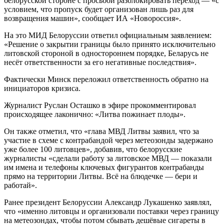
белорусской стороне с просьбой разблокировать переход — «с
условием, что пропуск будет организован лишь раз для
возвращения машин», сообщает ИА «Новороссия».
На это МИД Белоруссии ответил официальным заявлением:
«Решение о закрытии границы было принято исключительно
литовской стороной в одностороннем порядке, Беларусь не
несёт ответственности за его негативные последствия».
Фактически Минск переложил ответственность обратно на
инициаторов кризиса.
Журналист Руслан Осташко в эфире прокомментировал
происходящее лаконично: «Литва пожинает плоды».
Он также отметил, что «глава МВД Литвы заявил, что за
участие в схеме с контрабандой через метеозонды задержано
уже более 100 литовцев», добавив, что белорусские
журналисты «сделали работу за литовское МВД — показали
им имена и телефоны ключевых фигурантов контрабанды
прямо на территории Литвы. Всё на блюдечке — бери и
работай».
Ранее президент Белоруссии Александр Лукашенко заявлял,
что «именно литовцы и организовали поставки через границу
на метеозондах, чтобы потом сбывать дешёвые сигареты в