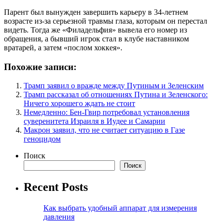
Парент был вынужден завершить карьеру в 34-летнем
возрасте из-за серьезной травмы глаза, которым он перестал
видеть. Тогда же «Филадельфия» вывела его номер из
обращения, а бывший игрок стал в клубе наставником
вратарей, а затем «послом хоккея».
Похожие записи:
Трамп заявил о вражде между Путиным и Зеленским
Трамп рассказал об отношениях Путина и Зеленского:
Ничего хорошего ждать не стоит
Немедленно: Бен-Гвир потребовал установления
суверенитета Израиля в Иудее и Самарии
Макрон заявил, что не считает ситуацию в Газе
геноцидом
Поиск
Поиск
Recent Posts
Как выбрать удобный аппарат для измерения
давления