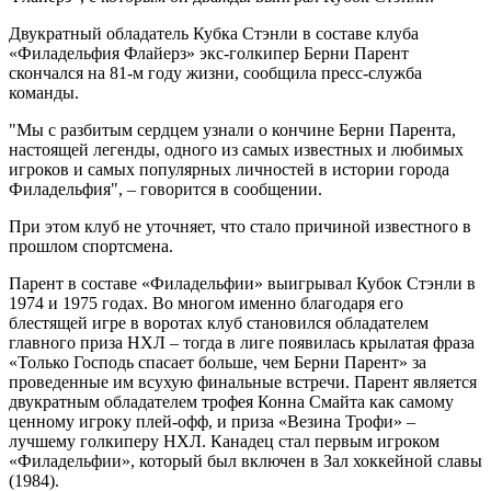
Двукратный обладатель Кубка Стэнли в составе клуба
«Филадельфия Флайерз» экс-голкипер Берни Парент
скончался на 81-м году жизни, сообщила пресс-служба
команды.
"Мы с разбитым сердцем узнали о кончине Берни Парента,
настоящей легенды, одного из самых известных и любимых
игроков и самых популярных личностей в истории города
Филадельфия", – говорится в сообщении.
При этом клуб не уточняет, что стало причиной известного в
прошлом спортсмена.
Парент в составе «Филадельфии» выигрывал Кубок Стэнли в
1974 и 1975 годах. Во многом именно благодаря его
блестящей игре в воротах клуб становился обладателем
главного приза НХЛ – тогда в лиге появилась крылатая фраза
«Только Господь спасает больше, чем Берни Парент» за
проведенные им всухую финальные встречи. Парент является
двукратным обладателем трофея Конна Смайта как самому
ценному игроку плей-офф, и приза «Везина Трофи» –
лучшему голкиперу НХЛ. Канадец стал первым игроком
«Филадельфии», который был включен в Зал хоккейной славы
(1984).