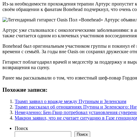
Из-за необходимости прохождения терапии Артурс пропустит к
своём обращении к фанатам Bonehead подчеркнул, что очень со
Артурс уже сталкивался с онкологическими заболеваниями: в а
также считается одним из ключевых участников воссоединения 
Bonehead был оригинальным участником группы и покинул её в 
времени с семьёй. За годы вне Oasis он сохранял дружеские о
Гитарист поблагодарил врачей и медсестёр за поддержку и выр
возвращения на сцену.
Ранее мы рассказывали о том, что известный шеф-повар Гордон
Похожие записи:
Трамп заявил о вражде между Путиным и Зеленским
Трамп рассказал об отношениях Путина и Зеленского: Ни
Немедленно: Бен-Гвир потребовал установления суверен
Макрон заявил, что не считает ситуацию в Газе геноцидо
Поиск
Поиск