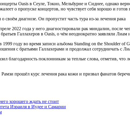
онцерты Oasis в Сеуле, Токио, Мельбурне и Сиднее, однако вер
жалеет о пропуске концертов, но чувствует себя хорошо и готов
преле 2022 года у него диагностировали рак миндалин, после че
братьев Галлахеров в Oasis, о чём неоднократно заявляли Лиам 
1999 году во время записи альбома Standing on the Shoulder of
тношения с братьями Галлахерами и продолжал сотрудничать с Ли
азил благодарность поклонникам за теплые слова, отметив, что 
 Рамзи прошёл курс лечения рака кожи и призвал фанатов беречь
чего хорошего ждать не стоит
итета Израиля в Иудее и Самарии
м