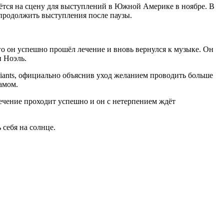
нётся на сцену для выступлений в Южной Америке в ноябре. В
 продолжить выступления после паузы.
го он успешно прошёл лечение и вновь вернулся к музыке. Он
и Ноэль.
 Giants, официально объяснив уход желанием проводить больше
амом.
лечение проходит успешно и он с нетерпением ждёт
 себя на солнце.