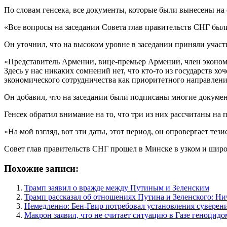
По словам генсека, все документы, которые были вынесены на
«Все вопросы на заседании Совета глав правительств СНГ были
Он уточнил, что на высоком уровне в заседании приняли участ
«Представитель Армении, вице-премьер Армении, член эконом
Здесь у нас никаких сомнений нет, что кто-то из государств 
экономического сотрудничества как приоритетного направления
Он добавил, что на заседании были подписаны многие докумен
Генсек обратил внимание на то, что три из них рассчитаны на п
«На мой взгляд, вот эти даты, этот период, он опровергает те
Совет глав правительств СНГ прошел в Минске в узком и широ
Похожие записи:
Трамп заявил о вражде между Путиным и Зеленским
Трамп рассказал об отношениях Путина и Зеленского: Ни
Немедленно: Бен-Гвир потребовал установления суверен
Макрон заявил, что не считает ситуацию в Газе геноцидо