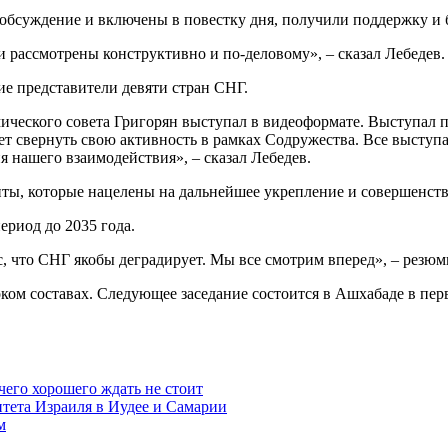
 обсуждение и включены в повестку дня, получили поддержку и
 рассмотрены конструктивно и по-деловому», – сказал Лебедев.
ие представители девяти стран СНГ.
ического совета Григорян выступал в видеоформате. Выступал 
хочет свернуть свою активность в рамках Содружества. Все выст
 нашего взаимодействия», – сказал Лебедев.
ты, которые нацелены на дальнейшее укрепление и совершенств
ериод до 2035 года.
зис, что СНГ якобы деградирует. Мы все смотрим вперед», – резю
ком составах. Следующее заседание состоится в Ашхабаде в пер
чего хорошего ждать не стоит
итета Израиля в Иудее и Самарии
м