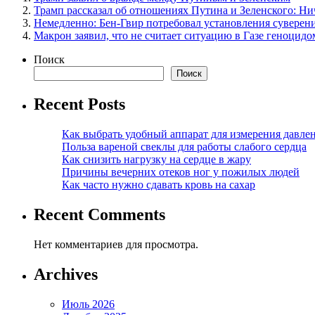
Трамп рассказал об отношениях Путина и Зеленского: Ни
Немедленно: Бен-Гвир потребовал установления суверен
Макрон заявил, что не считает ситуацию в Газе геноцидо
Поиск
Поиск
Recent Posts
Как выбрать удобный аппарат для измерения давле
Польза вареной свеклы для работы слабого сердца
Как снизить нагрузку на сердце в жару
Причины вечерних отеков ног у пожилых людей
Как часто нужно сдавать кровь на сахар
Recent Comments
Нет комментариев для просмотра.
Archives
Июль 2026