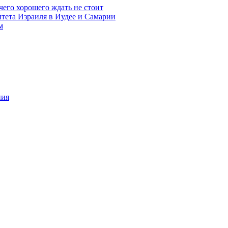
чего хорошего ждать не стоит
итета Израиля в Иудее и Самарии
м
ния