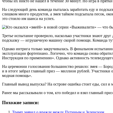
чтобы их никто не нашёл в течение 30 минут. Но игра в прятк
На следующий день команда пыталась заработать еду и подсказк
слишком много продуктов, а змея тайком подсыпала песок, око
это стоило им шанса на успех.
Третье испытание проверило, насколько участники знают друг
подсказку — игрушечную машину скорой помощи. Команда тут ж
Однако интрига только закручивалась. В финальном испытани
эксплуатации фортепиано. Логично, что команда снова обрати
Инструкция по применению». Однако активность телеведущего 
На церемонии голосования большинство решило: змея — Бород
и в итоге забрал главный приз — миллион рублей. Участники 
модная помощь».
Главный вывод выпуска? На острове ошибка стоит еды, сил и м
Ранее мы рассказывали о том, кто победил и взял главный приз
Похожие записи:
Трамп заявил о вражде между Путиным и Зеленским