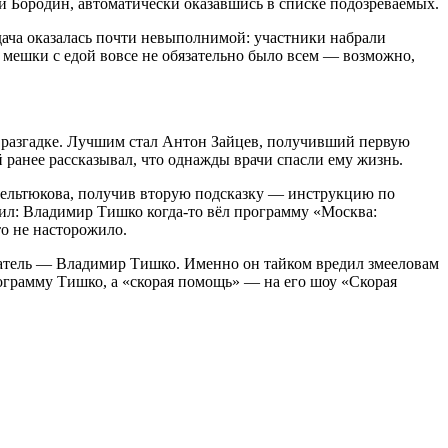
ий Бородин, автоматически оказавшись в списке подозреваемых.
адача оказалась почти невыполнимой: участники набрали
 мешки с едой вовсе не обязательно было всем — возможно,
к разгадке. Лучшим стал Антон Зайцев, получивший первую
ранее рассказывал, что однажды врачи спасли ему жизнь.
Бельтюкова, получив вторую подсказку — инструкцию по
тил: Владимир Тишко когда-то вёл программу «Москва:
о не насторожило.
датель — Владимир Тишко. Именно он тайком вредил змееловам
ограмму Тишко, а «скорая помощь» — на его шоу «Скорая