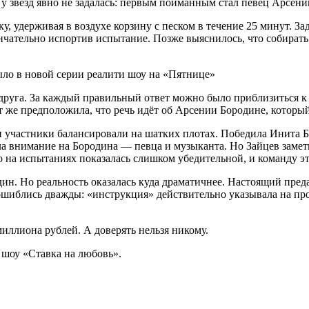
и у звёзд явно не задалась: первым пойманным стал певец Арсен
у, удерживая в воздухе корзину с песком в течение 25 минут. З
нчательно испортив испытание. Позже выяснилось, что собирать
 друга. За каждый правильный ответ можно было приблизиться 
е предположила, что речь идёт об Арсении Бородине, который 
и участники балансировали на шатких плотах. Победила Инита 
ла внимание на Бородина — певца и музыканта. Но Зайцев заме
на испытаниях показалась слишком убедительной, и команду эт
ин. Но реальность оказалась куда драматичнее. Настоящий пре
ошиблись дважды: «инструкция» действительно указывала на пр
иллиона рублей. А доверять нельзя никому.
 шоу «Ставка на любовь».