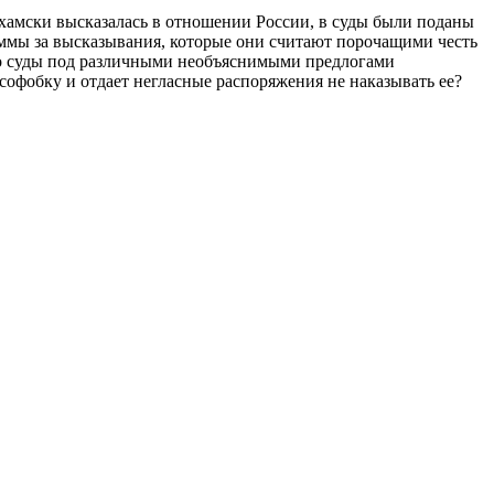
о-хамски высказалась в отношении России, в суды были поданы
ммы за высказывания, которые они считают порочащими честь
о суды под различными необъяснимыми предлогами
усофобку и отдает негласные распоряжения не наказывать ее?