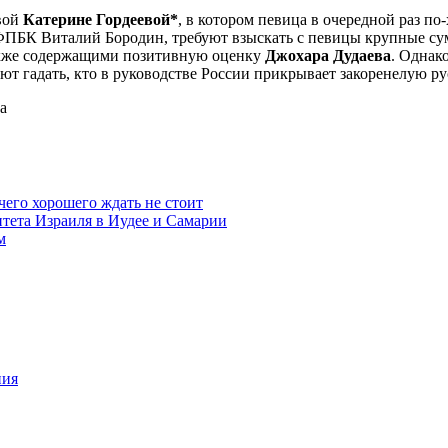
евой
Катерине Гордеевой*
, в котором певица в очередной раз п
ФПБК Виталий Бородин, требуют взыскать с певицы крупные су
также содержащими позитивную оценку
Джохара Дудаева
. Однак
ают гадать, кто в руководстве России прикрывает закоренелую р
а
чего хорошего ждать не стоит
итета Израиля в Иудее и Самарии
м
ния