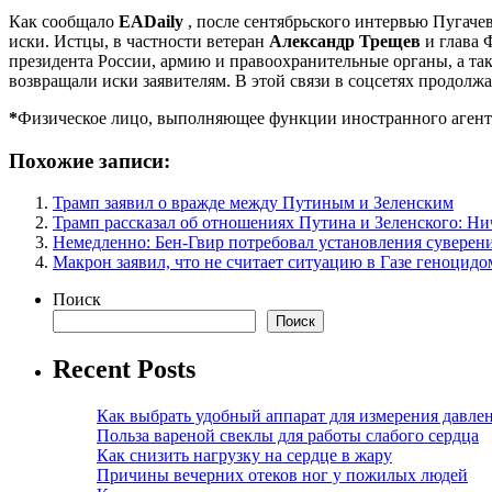
Как сообщало
EADaily
, после сентябрьского интервью Пугач
иски. Истцы, в частности ветеран
Александр Трещев
и глава 
президента России, армию и правоохранительные органы, а 
возвращали иски заявителям. В этой связи в соцсетях продолж
*
Физическое лицо, выполняющее функции иностранного агент
Похожие записи:
Трамп заявил о вражде между Путиным и Зеленским
Трамп рассказал об отношениях Путина и Зеленского: Ни
Немедленно: Бен-Гвир потребовал установления суверен
Макрон заявил, что не считает ситуацию в Газе геноцидо
Поиск
Поиск
Recent Posts
Как выбрать удобный аппарат для измерения давле
Польза вареной свеклы для работы слабого сердца
Как снизить нагрузку на сердце в жару
Причины вечерних отеков ног у пожилых людей