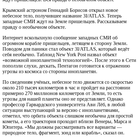
Крымский астроном Геннадий Борисов открыл новое
небесное тело, получившее название 3I/ATLAS. Теперь
западные СМИ ждут на Земле пришельцев. Рассказываем
правду о необычном объекте.
Интернет всколыхнуло сообщение западных СМИ об
огромном корабле пришельцев, летящем в сторону Земли.
Поводом для паники стал объект 3I/ATLAS, который ведёт
себя необычно. Таблоид New York Post назвал объект
«возможной инопланетной технологией». После этого в Сети
поползли слухи, дескать, Пентагон готовится к отражению
угрозы из космоса со стороны инопланетян.
По сведениям учёных, небесное тело движется со скоростью
около 210 тысяч километров в час и пройдет на расстоянии
примерно 270 миллионов километров от Земли, то есть
угрозы для нашей планеты оно не представляет. Однако
профессор Гарвардского университета Ави Лёб, в любой
ситуации выступающий за версию с инопланетянами,
отметил, что орбита объекта слишком необычна для простой
кометы, а его траектория проходит вблизи Венеры, Марса и
Юпитера. «Мы должны рассматривать все варианты —
природное тело, фрагмент, зонд или корабль», сказал он.