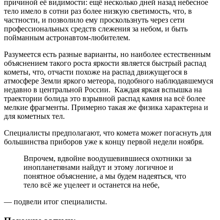
причиной её видимости: ещё несколько дней назад небесное
тело имело в сотни раз более низкую светимость, что, в
частности, и позволило ему проскользнуть через сети
профессиональных средств слежения за небом, и быть
пойманным астронавтом-любителем.
Разумеется есть разные варианты, но наиболее естественным
объяснением такого роста яркости является быстрый распад
кометы, что, отчасти похоже на распад движущегося в
атмосфере Земли яркого метеора, подобного наблюдавшемуся
недавно в центральной России. Каждая яркая вспышка на
траектории болида это взрывной распад камня на всё более
мелкие фрагменты. Примерно такая же физика характерна и
для кометных тел.
Специалисты предполагают, что комета может погаснуть для
большинства приборов уже к концу первой недели ноября.
Впрочем, вдвойне воодушевившиеся охотники за
инопланетянами найдут и этому логичное и
понятное объяснение, а мы будем надеяться, что
тело всё же уцелеет и останется на небе,
— подвели итог специалисты.