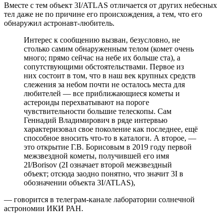
Вместе с тем объект 3I/ATLAS отличается от других небесных
тел даже не по причине его происхождения, а тем, что его
обнаружил астронавт-любитель.
Интерес к сообщению вызван, безусловно, не
столько самим обнаруженным телом (комет очень
много; прямо сейчас на небе их больше ста), а
сопутствующими обстоятельствами. Первое из
них состоит в том, что в наш век крупных средств
слежения за небом почти не осталось места для
любителей — все приближающиеся кометы и
астероиды перехватывают на пороге
чувствительности большие телескопы. Сам
Геннадий Владимирович в ряде интервью
характеризовал свое поколение как последнее, ещё
способное вносить что-то в каталоги. А второе, —
это открытие Г.В. Борисовым в 2019 году первой
межзвездной кометы, получившей его имя
2I/Borisov (2I означает второй межзвездный
объект; отсюда заодно понятно, что значит 3I в
обозначении объекта 3I/ATLAS),
— говорится в телеграм-канале лаборатории солнечной
астрономии ИКИ РАН.