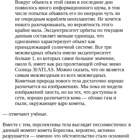
Вокруг объекта в этой связи в последние дни
появилось много информационного шума, в том
числе попытки объявить его по инерции чуть ли
не очередным кораблем инопланетян. Не хочется
никого разочаровывать, но вероятность этого
крайне мала. Эксцентриситет орбиты по текущим
данным составляет меньше единицы, что
однозначно характеризует объект как
принадлежащий солнечной системе. Все три
межзвездных объекта имели эксцентриситет
больше 1, из которых самое большое значение,
около 6, имеет как раз пролетающей сейчас мимо
Солнца 3I/ATLAS. Можно сказать, что он является
самым межзвездным из всех межзвездных.
Кометная природа нового тела достаточно хорошо
различается на изображениях. Мы пока не видели
изображений хвоста, но на тех, что доступны в
сети, хорошо различается кома — облако газа и
пыли, окружающее ядро кометы,
— отмечают учёные.
Вместе с тем, перспективы тела выглядят пессимистично: в
данный момент комета Борисова, вероятно, активно
разрушается — именно это обстоятельство стало основной