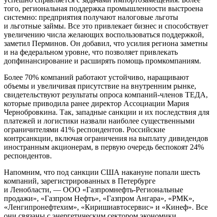
того, региональная поддержка промышленности выстроена
системно: предприятия получают налоговые льготы
и льготные займы. Все это привлекает бизнес и способствует
увеличению числа желающих воспользоваться поддержкой,
заметил Перминов. Он добавил, что усилия региона заметны
и на федеральном уровне, что позволяет привлекать
допфинансирование и расширять помощь промкомпаниям.
Более 70% компаний работают устойчиво, наращивают
объемы и увеличивая присутствие на внутренним рынке,
свидетельствуют результаты опроса компаний-членов ТЕДА,
которые приводила ранее директор Ассоциации Мария
Чернобровкина. Так, западные санкции и их последствия для
платежей и логистики назвали наиболее существенными
ограничителями 41% респондентов. Российские
контрсанкции, включая ограничения на выплату дивидендов
иностранным акционерам, в первую очередь беспокоят 24%
респондентов.
Напомним, что под санкции США накануне попали шесть
компаний, зарегистрированных в Петербурге
и Ленобласти, — ООО «Газпромнефть-Региональные
продажи», «Газпром Нефть», «Газпром Ангара», «РМК»,
«Ленгипронефтехим», «Киришиавтосервис» и «Кинеф». Все
они связаны с энергетическим сектором экономики.