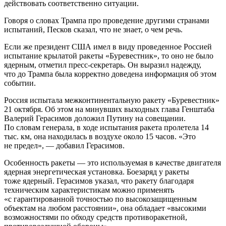
действовать соответственно ситуации.
Говоря о словах Трампа про проведение другими странами
испытаний, Песков сказал, что не знает, о чем речь.
Если же президент США имел в виду проведенное Россией
испытание крылатой ракеты «Буревестник», то оно не было
ядерным, отметил пресс-секретарь. Он выразил надежду,
что до Трампа была корректно доведена информация об этом
событии.
Россия испытала межконтинентальную ракету «Буревестник»
21 октября. Об этом на минувших выходных глава Генштаба
Валерий Герасимов доложил Путину на совещании.
По словам генерала, в ходе испытания ракета пролетела 14
тыс. км, она находилась в воздухе около 15 часов. «Это
не предел», — добавил Герасимов.
Особенность ракеты — это используемая в качестве двигателя
ядерная энергетическая установка. Боезаряд у ракеты
тоже ядерный. Герасимов указал, что ракету благодаря
техническим характеристикам можно применять
«с гарантированной точностью по высокозащищенным
объектам на любом расстоянии», она обладает «высокими
возможностями по обходу средств противоракетной,