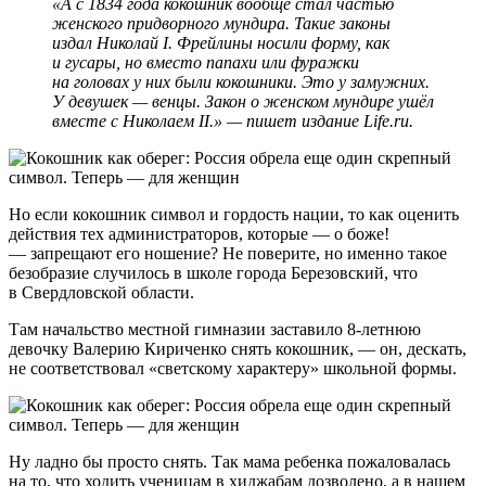
«А с 1834 года кокошник вообще стал частью
женского придворного мундира. Такие законы
издал Николай I. Фрейлины носили форму, как
и гусары, но вместо папахи или фуражки
на головах у них были кокошники. Это у замужних.
У девушек — венцы. Закон о женском мундире ушёл
вместе с Николаем II.» — пишет издание Life.ru.
Но если кокошник символ и гордость нации, то как оценить
действия тех администраторов, которые — о боже!
— запрещают его ношение? Не поверите, но именно такое
безобразие случилось в школе города Березовский, что
в Свердловской области.
Там начальство местной гимназии заставило 8-летнюю
девочку Валерию Кириченко снять кокошник, — он, дескать,
не соответствовал «светскому характеру» школьной формы.
Ну ладно бы просто снять. Так мама ребенка пожаловалась
на то, что ходить ученицам в хиджабам дозволено, а в нашем