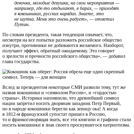
девочки, молодые девушки, на свои мероприятия —
например, где-то отдыхают, в барах, — приходят
в кокошниках, русских нарядах. Знаете, это
не шутка. Меня это очень радует», — отметил
Путин.
По словам президента, такая тенденция означает, что,
несмотря на все попытки разложить российское общество
изнутри, противники не добиваются желаемого. Наоборот,
получают эффект, обратный ожидаемому. Это говорит
о зрелости и прочности российского общества», — добавил
глава государства.
Вслед за президентом некоторые СМИ развили тему, тут же
назвав кокошники и «символом России», и «гордостью
страны». Историки напомнили, что древнейший символ
нации запретил носить дворянам западник Петр Первый,
но в народе кокошники берегли как зеницу ока! А когда
в 1812-м французский супостат пришел в Россию,
то и франкоговорящая знать, все эти княгини и графини стали
носить кокошники в знак своего проснувшегося патриотизма.