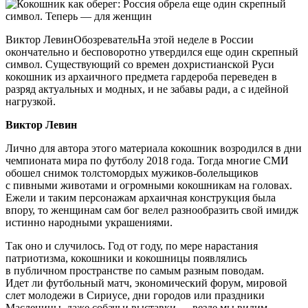
Виктор ЛевинОбозревательНа этой неделе в России
окончательно и бесповоротно утвердился еще один скрепный
символ. Существующий со времен дохристианской Руси
кокошник из архаичного предмета гардероба переведен в
разряд актуальных и модных, и не забавы ради, а с идейной
нагрузкой.
Виктор Левин
Лично для автора этого материала кокошник возродился в дни
чемпионата мира по футболу 2018 года. Тогда многие СМИ
обошел снимок толстомордых мужиков-болельщиков
с пивными животами и огромными кокошникам на головах.
Ежели и таким персонажам архаичная конструкция была
впору, то женщинам сам бог велел разнообразить свой имидж
истинно народными украшениями.
Так оно и случилось. Год от году, по мере нарастания
патриотизма, кокошники и кокошницы появлялись
в публичном пространстве по самым разным поводам.
Идет ли футбольный матч, экономический форум, мировой
слет молодежи в Сириусе, дни городов или праздники
Масленицы, даже собачьи выставки — везде мы видим