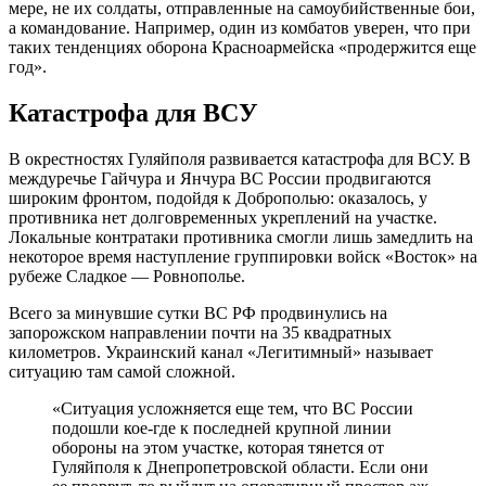
мере, не их солдаты, отправленные на самоубийственные бои,
а командование. Например, один из комбатов уверен, что при
таких тенденциях оборона Красноармейска «продержится еще
год».
Катастрофа для ВСУ
В окрестностях Гуляйполя развивается катастрофа для ВСУ. В
междуречье Гайчура и Янчура ВС России продвигаются
широким фронтом, подойдя к Доброполью: оказалось, у
противника нет долговременных укреплений на участке.
Локальные контратаки противника смогли лишь замедлить на
некоторое время наступление группировки войск «Восток» на
рубеже Сладкое — Ровнополье.
Всего за минувшие сутки ВС РФ продвинулись на
запорожском направлении почти на 35 квадратных
километров. Украинский канал «Легитимный» называет
ситуацию там самой сложной.
«Ситуация усложняется еще тем, что ВС России
подошли кое-где к последней крупной линии
обороны на этом участке, которая тянется от
Гуляйполя к Днепропетровской области. Если они