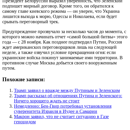
Президент Белоруссии выразил уверенность, что Зеленский
подпишет мирный договор. Кроме того, он обратился к
самому главе киевского режима — он уверен, что Украина
лишится выхода к морю, Одессы и Николаева, если будет
срывать переговорный трек.
Предупреждение прозвучало за несколько часов до момента, с
которого можно начинать отчет «самой большой битвы» этого
года — с 28 ноября. Как позднее подтвердил Путин, Россия
ждет американских переговорщиков лишь на следующей
неделе, а также озвучил условие прекращения огня: если
украинские войска покинут занимаемые ими территории. В
противном случае Москва добьется своего вооруженным
путем.
Похожие записи:
Трамп заявил о вражде между Путиным и Зеленским
Трамп рассказал об отношениях Путина и Зеленского:
Ничего хорошего ждать не стоит
Немедленно: Бен-Гвир потребовал установления
суверенитета Израиля в Иудее и Самарии
Макрон заявил, что не считает ситуацию в Газе
геноцидом