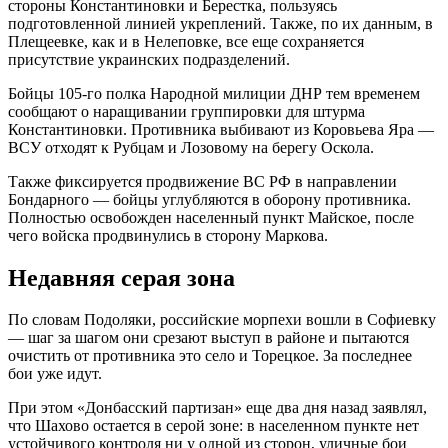
стороны Константиновки и Берестка, пользуясь
подготовленной линией укреплений. Также, по их данным, в
Плещеевке, как и в Нелеповке, все еще сохраняется
присутствие украинских подразделений.
Бойцы 105-го полка Народной милиции ДНР тем временем
сообщают о наращивании группировки для штурма
Константиновки. Противника выбивают из Коровьева Яра —
ВСУ отходят к Рубцам и Лозовому на берегу Оскола.
Также фиксируется продвижение ВС РФ в направлении
Бондарного — бойцы углубляются в оборону противника.
Полностью освобожден населенный пункт Майское, после
чего войска продвинулись в сторону Маркова.
Недавняя серая зона
По словам Подоляки, российские морпехи вошли в Софиевку
— шаг за шагом они срезают выступ в районе и пытаются
очистить от противника это село и Торецкое. За последнее
бои уже идут.
При этом «Донбасский партизан» еще два дня назад заявлял,
что Шахово остается в серой зоне: в населенном пункте нет
устойчивого контроля ни у одной из сторон, уличные бои