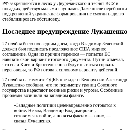
РФ закрепляются в лесах у Двуречанского и теснят ВСУ в
посадках, действуя малыми группами. Даже после переброски
подкреплений украинские формирования не смогли надолго
стабилизировать обстановку.
Последнее предупреждение Лукашенко
27 ноября было последним днем, когда Владимир Зеленский
должен был подписать предложенное США мирное
соглашение. Одна из причин переноса — попытка ЕС
навязать свой вариант итогового документа. Путин отмечал,
что если Киев и Брюссель снова будут пытаться сорвать
переговоры, то РФ готова к силовому варианту действий.
27 ноября на саммите ОДКБ президент Белоруссии Александр
Лукашенко сообщил, что по периметру границ Союзного
государства нарастают военные риски и угрозы. Особенные
проблемы возникли на западном фланге.
«Западные политики целенаправленно готовятся к
войне. Не мы, Владимир Владимирович,
готовимся к войне, а по всем фактам — они», —
сказал Лукашенко.