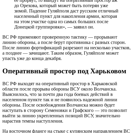
ее прорвут, то выйдут на оперативный простор аж
до Орехова, который может быть потерян уже
зимой. Падение Гуляйполя даст русским отличный
населенный пункт для накопления армии, которая
на этом участке одна из самых больших после
Донецкой группировки», — заявил он.
ВС РФ применяют проверенную тактику — прорывают
линию обороны, а после берут противника с разных сторон.
После линию фортификаций разрезают на несколько участков,
а позднее — зачищают. Таким образом, Гуляйполе может
упасть уже до конца декабря.
Оперативный простор под Харьковом
ВС РФ выходят на оперативный простор в Харьковской
области после прорыва обороны ВСУ около Волчанска.
Выяснилось, что за почти два года боевых действий в
населенном пункте так и не появилось надежной линии
обороны. После освобождения Волчанска можно будет
наступать в сторону Семеновки и Графского — это позволит
выйти за линию укрепленных позиций ВСУ, значительно
нарастив темпы наступления.
На восточном фланге на стыке с купянским направлением ВС