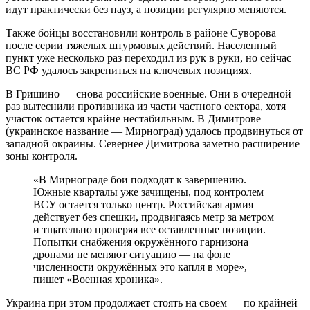
идут практически без пауз, а позиции регулярно меняются.
Также бойцы восстановили контроль в районе Суворова
после серии тяжелых штурмовых действий. Населенный
пункт уже несколько раз переходил из рук в руки, но сейчас
ВС РФ удалось закрепиться на ключевых позициях.
В Гришино — снова российские военные. Они в очередной
раз вытеснили противника из части частного сектора, хотя
участок остается крайне нестабильным. В Димитрове
(украинское название — Мирноград) удалось продвинуться от
западной окраины. Севернее Димитрова заметно расширение
зоны контроля.
«В Мирнограде бои подходят к завершению.
Южные кварталы уже зачищены, под контролем
ВСУ остается только центр. Российская армия
действует без спешки, продвигаясь метр за метром
и тщательно проверяя все оставленные позиции.
Попытки снабжения окружённого гарнизона
дронами не меняют ситуацию — на фоне
численности окружённых это капля в море», —
пишет «Военная хроника».
Украина при этом продолжает стоять на своем — по крайней