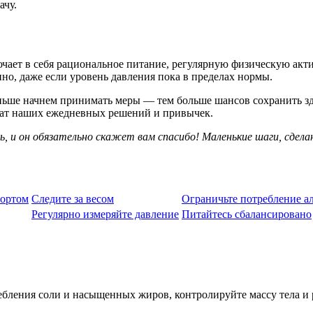
ачу.
ает в себя рациональное питание, регулярную физическую актив
но, даже если уровень давления пока в пределах нормы.
ьше начнем принимать меры — тем больше шансов сохранить здо
ьтат наших ежедневных решений и привычек.
, и он обязательно скажет вам спасибо! Маленькие шаги, сдела
портом
Следите за весом
Ограничьте потребление а
Регулярно измеряйте давление
Питайтесь сбалансировано
ебления соли и насыщенных жиров, контролируйте массу тела и 