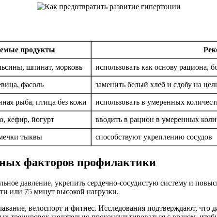
уемые продукты
Рек
льсины, шпинат, морковь
использовать как основу рациона, б
евица, фасоль
заменить белый хлеб и сдобу на це
нная рыба, птица без кожи
использовать в умеренных количест
, кефир, йогурт
вводить в рацион в умеренных коли
емечки тыквы
способствуют укреплению сосудов
вных факторов профилактики
ьное давление, укрепить сердечно-сосудистую систему и повыс
ти или 75 минут высокой нагрузки.
авание, велоспорт и фитнес. Исследования подтверждают, что 
ых тренировок желательно проконсультироваться с врачом, что