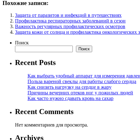
Похожие записи:
Защита от паразитов и инфекций в путешествиях
Профилактика респираторных заболеваний в сезон
Важность регулярных профилактических осмотров
Защита кожи от солнца и профилактика онкологических 
Поиск
Поиск
Recent Posts
Как выбрать удобный аппарат для измерения давле
Польза вареной свеклы для работы слабого сердца
Как снизить нагрузку на сердце в жару
Причины вечерних отеков ног у пожилых людей
Как часто нужно сдавать кровь на сахар
Recent Comments
Нет комментариев для просмотра.
Archives