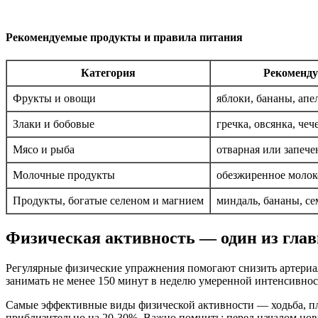
Рекомендуемые продукты и правила питания
Категория
Рекоменд
Фрукты и овощи
яблоки, бананы, апе
Злаки и бобовые
гречка, овсянка, чеч
Мясо и рыба
отварная или запече
Молочные продукты
обезжиренное молоко
Продукты, богатые селеном и магнием
миндаль, бананы, с
Физическая активность — один из гла
Регулярные физические упражнения помогают снизить артериал
занимать не менее 150 минут в неделю умеренной интенсивнос
Самые эффективные виды физической активности — ходьба, пл
приблизительно на 20-30%. Важно помнить: перед началом нов