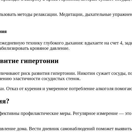
льзовать методы релаксации. Медитации, дыхательные упражнен
ния
жедневную технику глубокого дыхания: вдыхаете на счет 4, заде
абилизировать кровяное давление.
звитие гипертонии
личивают риск развития гипертонии. Никотин сужает сосуды, п
шению эластичности сосудистых стенок.
. Отказ от курения и умеренное потребление алкоголя помогают
ия?
ффективны профилактические меры. Регулярное измерение — это н
авление дома. Вести дневник самонаблюдений поможет выявить