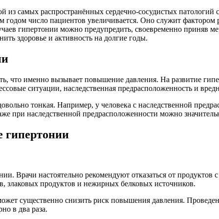
ой из самых распространённых сердечно-сосудистых патологий с
ым годом число пациентов увеличивается. Оно служит фактором р
учаев гипертонии можно предупредить, своевременно приняв ме
нить здоровье и активность на долгие годы.
ии
ять, что именно вызывает повышение давления. На развитие гип
рессовые ситуации, наследственная предрасположенность и вре
овольно тонкая. Например, у человека с наследственной предр
 даже при наследственной предрасположенности можно значительн
е гипертонии
ии. Врачи настоятельно рекомендуют отказаться от продуктов 
в, злаковых продуктов и нежирных белковых источников.
 может существенно снизить риск повышения давления. Проведе
но в два раза.