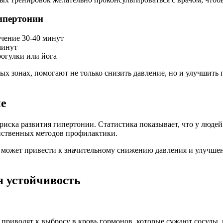
ипертонии
ечение 30-40 минут
минут
огулки или йога
ых зонах, помогают не только снизить давление, но и улучшить 
ие
иска развития гипертонии. Статистика показывает, что у люде
ейственных методов профилактики.
может привести к значительному снижению давления и улучшени
я устойчивость
риводят к выбросу в кровь гормонов, которые сужают сосуды, п