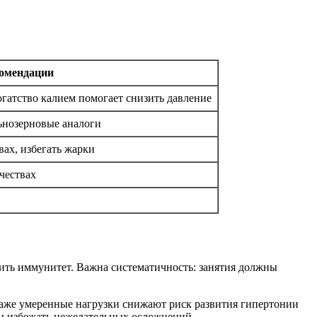
омендации
огатство калием помогает снизить давление
льнозерновые аналоги
вах, избегать жарки
чествах
ить иммунитет. Важна систематичность: занятия должны
даже умеренные нагрузки снижают риск развития гипертонии
бы избежать нежелательных осложнений.