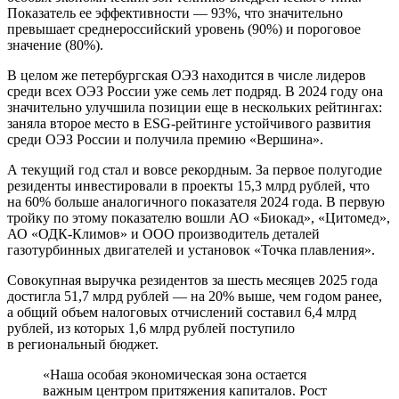
Показатель ее эффективности — 93%, что значительно
превышает среднероссийский уровень (90%) и пороговое
значение (80%).
В целом же петербургская ОЭЗ находится в числе лидеров
среди всех ОЭЗ России уже семь лет подряд. В 2024 году она
значительно улучшила позиции еще в нескольких рейтингах:
заняла второе место в ESG-рейтинге устойчивого развития
среди ОЭЗ России и получила премию «Вершина».
А текущий год стал и вовсе рекордным. За первое полугодие
резиденты инвестировали в проекты 15,3 млрд рублей, что
на 60% больше аналогичного показателя 2024 года. В первую
тройку по этому показателю вошли АО «Биокад», «Цитомед»,
АО «ОДК-Климов» и ООО производитель деталей
газотурбинных двигателей и установок «Точка плавления».
Совокупная выручка резидентов за шесть месяцев 2025 года
достигла 51,7 млрд рублей — на 20% выше, чем годом ранее,
а общий объем налоговых отчислений составил 6,4 млрд
рублей, из которых 1,6 млрд рублей поступило
в региональный бюджет.
«Наша особая экономическая зона остается
важным центром притяжения капиталов. Рост