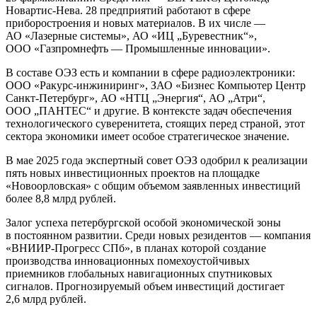
Новартис-Нева. 28 предприятий работают в сфере
приборостроения и новых материалов. В их числе —
АО «Лазерные системы», АО «ИЦ „Буревестник“»,
ООО «Газпромнефть — Промышленные инновации».
В составе ОЭЗ есть и компании в сфере радиоэлектроники:
ООО «Ракурс-инжиниринг», ЗАО «Бизнес Компьютер Центр
Санкт-Петербург», АО «НТЦ „Энергия“, АО „Атри“,
ООО „ПАНТЕС“ и другие. В контексте задач обеспечения
технологического суверенитета, стоящих перед страной, этот
сектора экономики имеет особое стратегическое значение.
В мае 2025 года экспертный совет ОЭЗ одобрил к реализации
пять новых инвестиционных проектов на площадке
«Новоорловская» с общим объемом заявленных инвестиций
более 8,8 млрд рублей.
Залог успеха петербургской особой экономической зоны
в постоянном развитии. Среди новых резидентов — компания
«ВНИИР-Прогресс СПб», в планах которой создание
производства инновационных помехоустойчивых
приемников глобальных навигационных спутниковых
сигналов. Прогнозируемый объем инвестиций достигает
2,6 млрд рублей.