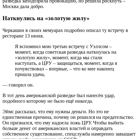
разведка заподозрила провокацию, но решила рискнуть –
Москва дала добро.
Наткнулись на «золотую жилу»
Черкашин в своих мемуарах подробно описал ту встречу в
ресторане 13 июня.
Я вспомнил мою третью встречу с Уэллсом –
момент, когда советская разведка наткнулась на
«золотую жилу», момент, когда мы стали
наступать, а ЦРУ – защищаться, момент, когда я
почувствовал – впервые, – что ко мне наконец
пришла удача,
— говорил он.
В тот день американской разведке был нанесён удар,
подобного которому не было ещё никогда.
Эймс рассказал, что ему нужны деньги. Но это не
единственная причина, почему он решился на предательство.
Он признался, что ему надоела ложь ЦРУ. Чтобы выбить
больше денег от американских властей и оправдать
собственное существование, спецслужба намеренно завышает