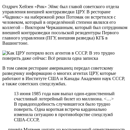
Олдрич Хейзен «Рик» Эймс был главой советского отдела
управления внешней контрразведки ЦРУ. В ресторане
«Чадвикс» на набережной реки Потомак он встретился с
человеком, который в определённой степени являлся его
коллегой – Виктором Черкашиным, который был сотрудником
внешней контрразведки посольской резидентуры Первого
главного управления (ПГУ, внешняя разведка) КГБ в
Вашингтоне.
В том самом ресторане американец передал советскому
разведчику информацию о многих агентах ЦРУ, которые
работают в Институте США и Канады Академии наук СССР,
а также советских спецслужбах.
13 июня 1985 года нам выпал один-единственный
счастливый лотерейный билет из миллиона. <…>
В правдоподобность случившегося было трудно
поверить. Одна короткая встреча кардинально
изменила ситуацию в противоборстве спецслужб
США-СССР,
— привёл Матвеев цитату из воспоминаний ответственность