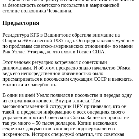
за безопасность советского посольства в американской
столице полковника Черкашина.
Предыстория
Резидентура КГБ в Вашингтоне обратила внимание на
Олдрича Эймса весной 1985 года. Он представлялся «учёным
по проблемам советско-американских отношений» по имени
Рик Уэллс. Утверждал, что вхож в Госдеп США.
Этот человек регулярно встречался с советскими
дипломатами. И об этом прекрасно знало начальство Эймса,
ведь его непосредственной обязанностью было
присматриваться к посольским служащим СССР и выяснять,
можно ли их завербовать.
В один из дней Уэллс появился в посольстве и передал одну
из сотрудников конверт. Внутри записка. Там
высокопоставленный сотрудник ЦРУ признавался, кто он
такой, и предлагал информацию о всех операциях своего
управления против Советского Союза. За неё он просил не
так уж много – 50 тысяч долларов. Копии нескольких
секретных документов в конверте подтверждали его
искренность. Историк спецслужб отметил, что советская