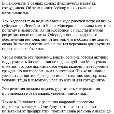
В Ленобласти в разных сферах фиксируется нехватка
сотрудников. Об этом пишет Ivyborg.ru со ссылкой
на чиновников.
Так, кадровая тема поднималась в ходе рабочей встречи вице-
губернатора Ленобласти Егора Мищерякова и главы комитета
по труду и занятости Юлии Косаревой с представителями
рекрутинговых сервисов. Обсуждая вопрос кадрового
обеспечения региона, они отметили, что в области не хватает
около 30 тысяч работников, не считая персонала для крупных
строительных объектов.
Чтобы решить эту проблему, власти региона готовы активно
поддерживать бизнес в поиске кадров, добавил Мещеряков,
отметив, что уже принимаются меры, включая переобучение
граждан по востребованным профессиям. Также внимание
уделяется развитию бренда региона, созданию комфортных
условий труда и высокому уровню жизни для сотрудников.
Эти решения должны помочь удерживать специалистов
и привлекать новые кадры, уверены чиновники.
Также в Ленобласти к решению кадровой проблемы
подключат колледжи. Они будут готовить специалистов
по заявкам от предприятий, пояснял глава региона Александр